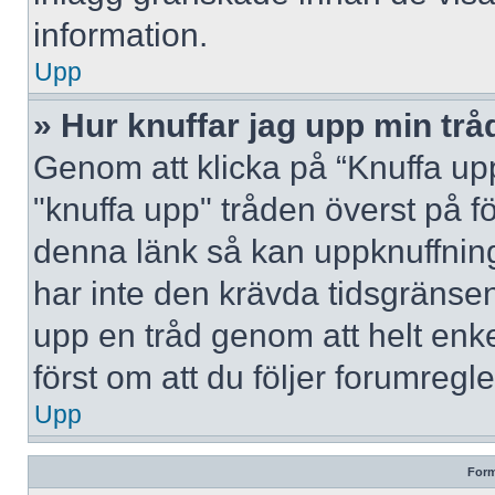
information.
Upp
» Hur knuffar jag upp min trå
Genom att klicka på “Knuffa upp
"knuffa upp" tråden överst på f
denna länk så kan uppknuffning 
har inte den krävda tidsgränsen
upp en tråd genom att helt enk
först om att du följer forumregl
Upp
Form