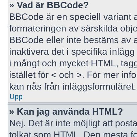
» Vad är BBCode?
BBCode är en speciell variant 
formateringen av särskilda obj
BBCode eller inte bestäms av 
inaktivera det i specifika inläg
i mångt och mycket HTML, tagga
istället för < och >. För mer 
kan nås från inläggsformuläret.
Upp
» Kan jag använda HTML?
Nej. Det är inte möjligt att po
tolkat som HTML. Den mesta 