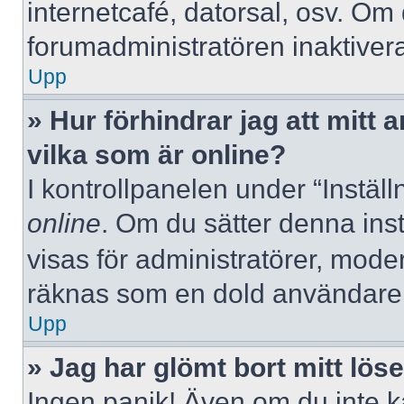
internetcafé, datorsal, osv. Om
forumadministratören inaktivera
Upp
» Hur förhindrar jag att mitt
vilka som är online?
I kontrollpanelen under “Inställ
online
. Om du sätter denna instä
visas för administratörer, mode
räknas som en dold användare
Upp
» Jag har glömt bort mitt lös
Ingen panik! Även om du inte k