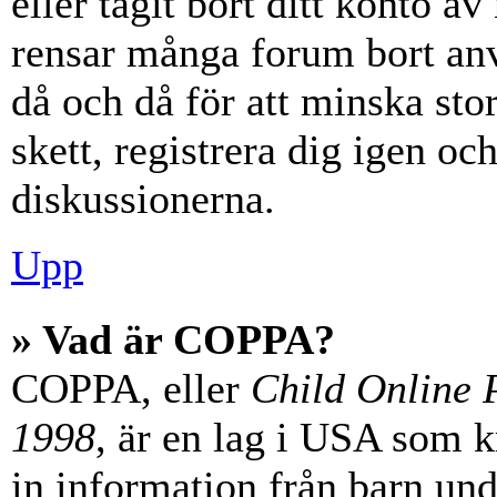
eller tagit bort ditt konto 
rensar många forum bort anv
då och då för att minska st
skett, registrera dig igen oc
diskussionerna.
Upp
» Vad är COPPA?
COPPA, eller
Child Online P
1998
, är en lag i USA som 
in information från barn unde