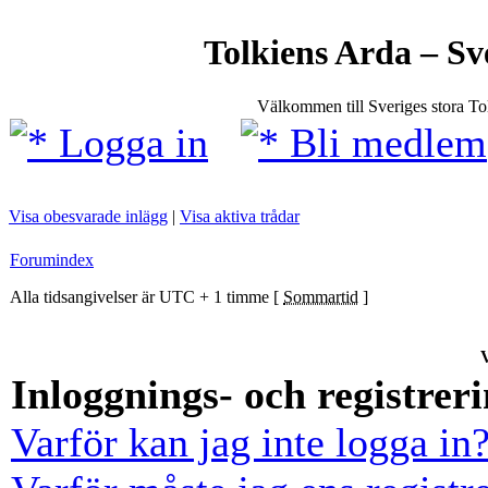
Tolkiens Arda – Sv
Välkommen till Sveriges stora T
Logga in
Bli medlem
Visa obesvarade inlägg
|
Visa aktiva trådar
Forumindex
Alla tidsangivelser är UTC + 1 timme [
Sommartid
]
V
Inloggnings- och registrer
Varför kan jag inte logga in