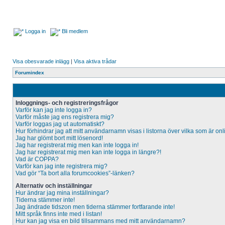
Logga in
Bli medlem
Visa obesvarade inlägg
|
Visa aktiva trådar
Forumindex
Inloggnings- och registreringsfrågor
Varför kan jag inte logga in?
Varför måste jag ens registrera mig?
Varför loggas jag ut automatiskt?
Hur förhindrar jag att mitt användarnamn visas i listorna över vilka som är on
Jag har glömt bort mitt lösenord!
Jag har registrerat mig men kan inte logga in!
Jag har registrerat mig men kan inte logga in längre?!
Vad är COPPA?
Varför kan jag inte registrera mig?
Vad gör “Ta bort alla forumcookies”-länken?
Alternativ och inställningar
Hur ändrar jag mina inställningar?
Tiderna stämmer inte!
Jag ändrade tidszon men tiderna stämmer fortfarande inte!
Mitt språk finns inte med i listan!
Hur kan jag visa en bild tillsammans med mitt användarnamn?