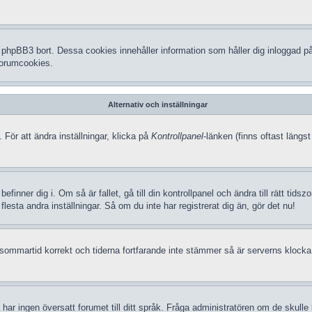
hpBB3 bort. Dessa cookies innehåller information som håller dig inloggad på f
 forumcookies.
Alternativ och inställningar
 För att ändra inställningar, klicka på
Kontrollpanel
-länken (finns oftast längst
efinner dig i. Om så är fallet, gå till din kontrollpanel och ändra till rätt t
lesta andra inställningar. Så om du inte har registrerat dig än, gör det nu!
in sommartid korrekt och tiderna fortfarande inte stämmer så är serverns klocka
 så har ingen översatt forumet till ditt språk. Fråga administratören om de skul