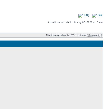
FAQ
Sök
Aktuellt datum och tid: lör aug 08, 2026 4:18 am
Alla tidsangivelser är UTC + 1 timme [
Sommartid
]