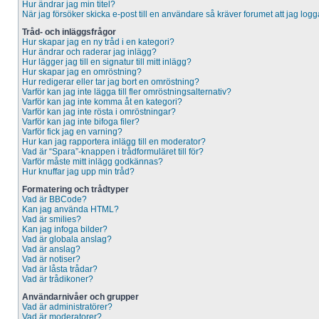
Hur ändrar jag min titel?
När jag försöker skicka e-post till en användare så kräver forumet att jag logg
Tråd- och inläggsfrågor
Hur skapar jag en ny tråd i en kategori?
Hur ändrar och raderar jag inlägg?
Hur lägger jag till en signatur till mitt inlägg?
Hur skapar jag en omröstning?
Hur redigerar eller tar jag bort en omröstning?
Varför kan jag inte lägga till fler omröstningsalternativ?
Varför kan jag inte komma åt en kategori?
Varför kan jag inte rösta i omröstningar?
Varför kan jag inte bifoga filer?
Varför fick jag en varning?
Hur kan jag rapportera inlägg till en moderator?
Vad är “Spara”-knappen i trådformuläret till för?
Varför måste mitt inlägg godkännas?
Hur knuffar jag upp min tråd?
Formatering och trådtyper
Vad är BBCode?
Kan jag använda HTML?
Vad är smilies?
Kan jag infoga bilder?
Vad är globala anslag?
Vad är anslag?
Vad är notiser?
Vad är låsta trådar?
Vad är trådikoner?
Användarnivåer och grupper
Vad är administratörer?
Vad är moderatorer?