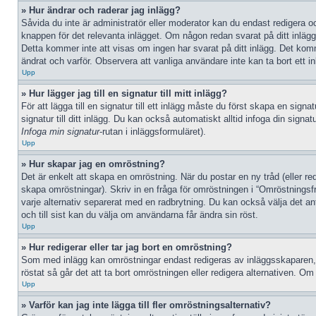
» Hur ändrar och raderar jag inlägg?
Såvida du inte är administratör eller moderator kan du endast redigera oc
knappen för det relevanta inlägget. Om någon redan svarat på ditt inlägg 
Detta kommer inte att visas om ingen har svarat på ditt inlägg. Det kom
ändrat och varför. Observera att vanliga användare inte kan ta bort ett 
Upp
» Hur lägger jag till en signatur till mitt inlägg?
För att lägga till en signatur till ett inlägg måste du först skapa en sign
signatur till ditt inlägg. Du kan också automatiskt alltid infoga din signat
Infoga min signatur
-rutan i inläggsformuläret).
Upp
» Hur skapar jag en omröstning?
Det är enkelt att skapa en omröstning. När du postar en ny tråd (eller red
skapa omröstningar). Skriv in en fråga för omröstningen i “Omröstningsf
varje alternativ separerat med en radbrytning. Du kan också välja det ant
och till sist kan du välja om användarna får ändra sin röst.
Upp
» Hur redigerar eller tar jag bort en omröstning?
Som med inlägg kan omröstningar endast redigeras av inläggsskaparen, en
röstat så går det att ta bort omröstningen eller redigera alternativen. O
Upp
» Varför kan jag inte lägga till fler omröstningsalternativ?