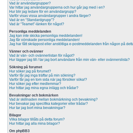
Vad är användargrupper?
Var hittar jag användargrupperna och hur går jag med i en?
Hur blir jag ledare för en användargrupp?
Varför visas vissa användargrupper i andra färger?
Vad är en “Standardgrupp”?
Vad är “Teamet”-länken för något?
Personliga meddelanden
Jag kan inte skicka personliga meddelanden!
Jag får oönskade personliga meddelanden!
Jag har fått skräppost eller anstötliga e-postmeddelanden från någon på dett
Vänner och ovänner
Vad är vän- och ovännerlistan för något?
Hur lägger jag till / tar jag bort användare från min vän- eller ovännerslista?
Sökning på forumet
Hur söker jag på forumet?
Varför får jag inga träffar på min sökning?
Varför får jag en tom sida när jag försöker söka!?
Hur söker jag efter medlemmar?
Hur hittar jag mina egna inlägg och trådar?
Bevakningar och bokmärken
Vad är skillnaden mellan bokmärkning och bevakning?
Hur bevakar jag specifika kategorier eller trådar?
Hur tar jag bort mina bevakningar?
Bilagor
Vilka bilagor tillåts på detta forum?
Hur hittar jag alla mina bilagor?
Om phpBB3