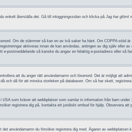
u enkelt återställa det. Gå till inloggningssidan och klicka på
Jag har glömt m
ösenord. Om de stämmer så kan en av två saker ha hänt. Om COPPA-stöd är akt
 registreringar aktiveras innan de kan användas, antingen av dig själv eller a
t ett e-postmeddelande så kanske du angav en felaktig e-postadress eller så fa
trollera att du anger rätt användarnamn och lösenord. Det är möjligt att admini
 och då för att minska storleken på databasen. Om så har skett, registrera d
g i USA som kräver att webbplatser som samlar in information från barn under 13
försöker registrera dig på, kontakta ett juridiskt ombud för hjälp. Observera a
udit det användarnamn du försöker registrera dig med. Ägaren av webbplatsen kan