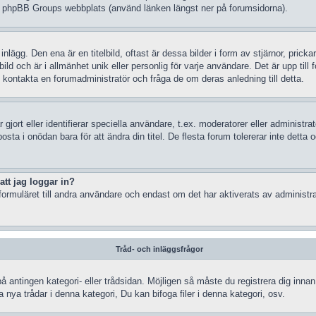
å phpBB Groups webbplats (använd länken längst ner på forumsidorna).
gg. Den ena är en titelbild, oftast är dessa bilder i form av stjärnor, prickar
d och är i allmänhet unik eller personlig för varje användare. Det är upp till fo
kontakta en forumadministratör och fråga de om deras anledning till detta.
gjort eller identifierar speciella användare, t.ex. moderatorer eller administr
sta i onödan bara för att ändra din titel. De flesta forum tolererar inte detta 
att jag loggar in?
ormuläret till andra användare och endast om det har aktiverats av administra
Tråd- och inläggsfrågor
på antingen kategori- eller trådsidan. Möjligen så måste du registrera dig inn
nya trådar i denna kategori, Du kan bifoga filer i denna kategori, osv.