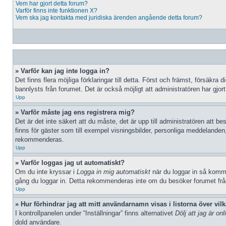
Vem har gjort detta forum?
Varför finns inte funktionen X?
Vem ska jag kontakta med juridiska ärenden angående detta forum?
» Varför kan jag inte logga in?
Det finns flera möjliga förklaringar till detta. Först och främst, försäk
bannlysts från forumet. Det är också möjligt att administratören har gjort
Upp
» Varför måste jag ens registrera mig?
Det är det inte säkert att du måste, det är upp till administratören att be
finns för gäster som till exempel visningsbilder, personliga meddelanden
rekommenderas.
Upp
» Varför loggas jag ut automatiskt?
Om du inte kryssar i
Logga in mig automatiskt
när du loggar in så kommer
gång du loggar in. Detta rekommenderas inte om du besöker forumet från e
Upp
» Hur förhindrar jag att mitt användarnamn visas i listorna över vil
I kontrollpanelen under “Inställningar” finns alternativet
Dölj att jag är onl
dold användare.