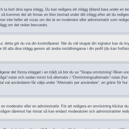
h ta bort dina egna inlägg. Du kan redigera ett inlägg (ibland bara under en be
så kommer det att finnas en liten textrad under ditt inlägg efter att du redige
mer inte heller att visas om det är en moderator eller administratör som redi
inlägg om det redan besvarats.
atur, detta gör du via din kontrollpanel. När du väl skapat din signatur kan du k
ur till alla dina inlägg genom att ändra inställningarna i din profil (du kan fortf
igerar det första inlägget i en tråd) så bör du se “Skapa omröstning”-fliken un
råga”-rutan och sedan minst två alternativ i “Omröstningsalternativ”-rutan (
al val användaren får välja under “Alternativ per användare”, en gräns för hur
 moderator eller en administratör. För att redigera en omröstning klickar du 
m någon däremot har röstat så kan endast moderatorer och administratörer redige