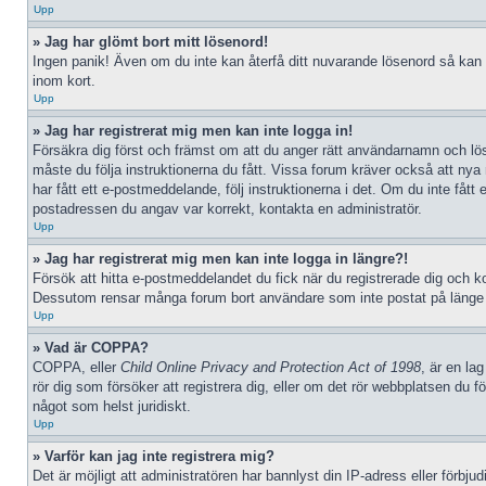
Upp
» Jag har glömt bort mitt lösenord!
Ingen panik! Även om du inte kan återfå ditt nuvarande lösenord så kan d
inom kort.
Upp
» Jag har registrerat mig men kan inte logga in!
Försäkra dig först och främst om att du anger rätt användarnamn och l
måste du följa instruktionerna du fått. Vissa forum kräver också att nya
har fått ett e-postmeddelande, följ instruktionerna i det. Om du inte fåt
postadressen du angav var korrekt, kontakta en administratör.
Upp
» Jag har registrerat mig men kan inte logga in längre?!
Försök att hitta e-postmeddelandet du fick när du registrerade dig och kon
Dessutom rensar många forum bort användare som inte postat på länge då
Upp
» Vad är COPPA?
COPPA, eller
Child Online Privacy and Protection Act of 1998
, är en la
rör dig som försöker att registrera dig, eller om det rör webbplatsen du 
något som helst juridiskt.
Upp
» Varför kan jag inte registrera mig?
Det är möjligt att administratören har bannlyst din IP-adress eller förbj