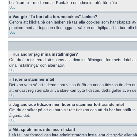
besökare blir medlemmar. Kontakta en administratör för hjälp.
Upp
» Vad gör “Ta bort alla forumcookies”-länken?
Genom att klicka på den länken så tas alla cookies som har skapats av p
problem med att logga in eller logga ut så kan det hjälpa att ta bort alla
Upp
» Hur ändrar jag mina inställningar?
Om du är registrerad så sparas alla dina inställningar i forumets databas.
dina inställningar och alternativ.
Upp
» Tiderna stämmer inte!
Det kan vara så att tiderna som visas är för en annan tidszon än den du b
att endast registrerade användare kan byta tidszon, detta gäller även de f
Upp
» Jag ändrade tidszon men tiderna stämmer fortfarande inte!
Om du är säker på att du har valt rätt tidszon och att du har har ställt 
åtgärda det.
Upp
» Mitt språk finns inte med i listan!
I så fall har förmodligen inte administratören installerat ditt språk eller