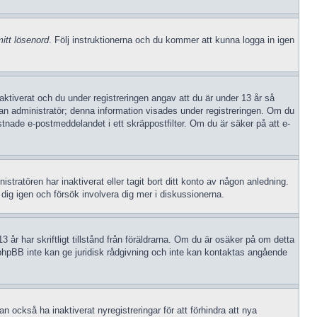
itt lösenord
. Följ instruktionerna och du kommer att kunna logga in igen
iverat och du under registreringen angav att du är under 13 år så
v an administratör; denna information visades under registreringen. Om du
stnade e-postmeddelandet i ett skräppostfilter. Om du är säker på att e-
stratören har inaktiverat eller tagit bort ditt konto av någon anledning.
ig igen och försök involvera dig mer i diskussionerna.
 år har skriftligt tillstånd från föräldrarna. Om du är osäker på om detta
tt phpBB inte kan ge juridisk rådgivning och inte kan kontaktas angående
 också ha inaktiverat nyregistreringar för att förhindra att nya