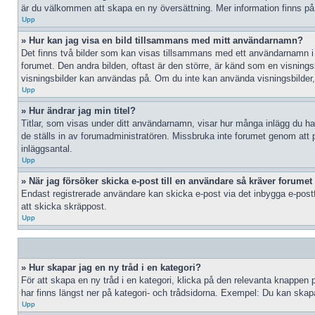
är du välkommen att skapa en ny översättning. Mer information finns p
Upp
» Hur kan jag visa en bild tillsammans med mitt användarnamn?
Det finns två bilder som kan visas tillsammans med ett användarnamn i inlä
forumet. Den andra bilden, oftast är den större, är känd som en visningsbil
visningsbilder kan användas på. Om du inte kan använda visningsbilder, 
Upp
» Hur ändrar jag min titel?
Titlar, som visas under ditt användarnamn, visar hur många inlägg du har 
de ställs in av forumadministratören. Missbruka inte forumet genom att po
inläggsantal.
Upp
» När jag försöker skicka e-post till en användare så kräver forumet 
Endast registrerade användare kan skicka e-post via det inbygga e-postf
att skicka skräppost.
Upp
» Hur skapar jag en ny tråd i en kategori?
För att skapa en ny tråd i en kategori, klicka på den relevanta knappen 
har finns längst ner på kategori- och trådsidorna. Exempel: Du kan skapa 
Upp