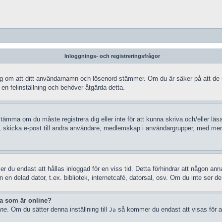
Inloggnings- och registreringsfrågor
ra dig om att ditt användarnamn och lösenord stämmer. Om du är säker på att de
 en felinställning och behöver åtgärda detta.
stämma om du måste registrera dig eller inte för att kunna skriva och/eller läsa
, skicka e-post till andra användare, medlemskap i användargrupper, med mera.
 du endast att hållas inloggad för en viss tid. Detta förhindrar att någon anna
n delad dator, t.ex. bibliotek, internetcafé, datorsal, osv. Om du inte ser d
ka som är online?
ine
. Om du sätter denna inställning till
så kommer du endast att visas för a
Ja