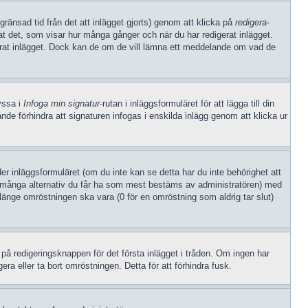
gränsad tid från det att inlägget gjorts) genom att klicka på
redigera
-
rat det, som visar hur många gånger och när du har redigerat inlägget.
gerat inlägget. Dock kan de om de vill lämna ett meddelande om vad de
ryssa i
Infoga min signatur
-rutan i inläggsformuläret för att lägga till din
arande förhindra att signaturen infogas i enskilda inlägg genom att klicka ur
der inläggsformuläret (om du inte kan se detta har du inte behörighet att
hur många alternativ du får ha som mest bestäms av administratören) med
 länge omröstningen ska vara (0 för en omröstning som aldrig tar slut)
på redigeringsknappen för det första inlägget i tråden. Om ingen har
ra eller ta bort omröstningen. Detta för att förhindra fusk.