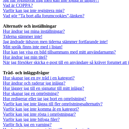
Jag har registrerat mig men kan inte logga in längre?!
Vad är COPPA?
Varför kan jag inte registrera mig?
Vad gör “Ta bort alla forumcookies”-länken?
Alternativ och inställningar
Hur ändrar jag mina inställningar?
Tiderna stämmer inte!
Jag ändrade tidszon men tiderna stämmer fortfarande inte!
Mitt språk finns inte med i listan!
Hur kan jag visa en bild tillsammans med mitt användarnamn?
Hur ändrar jag min titel?
När jag försöker skicka e-post till en användare så kräver forumet att 
Tråd- och inläggsfrågor
Hur skapar jag en ny tråd i en kategori?
Hur ändrar och raderar jag inlägg?
Hur lägger jag till en signatur till mitt inlägg?
Hur skapar jag en omröstning?
Hur redigerar eller tar jag bort en omröstning?
Varför kan jag inte lägga till fler omröstningsalternativ?
Varför kan jag inte komma åt en kategori?
Varför kan jag inte rösta i omröstningar?
Varför kan jag inte bifoga filer?
Varför fick jag en varning?