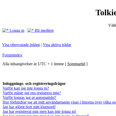
Tolki
Välk
Logga in
Bli medlem
Visa obesvarade inlägg
|
Visa aktiva trådar
Forumindex
Alla tidsangivelser är UTC + 1 timme [
Sommartid
]
Inloggnings- och registreringsfrågor
Varför kan jag inte logga in?
Varför måste jag ens registrera mig?
Varför loggas jag ut automatiskt?
Hur förhindrar jag att mitt användarnamn visas i listorna över vilka s
Jag har glömt bort mitt lösenord!
Jag har registrerat mig men kan inte logga in!