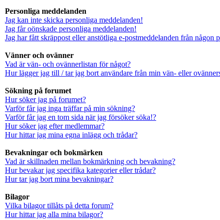
Personliga meddelanden
Jag kan inte skicka personliga meddelanden!
Jag får oönskade personliga meddelanden!
Jag har fått skräppost eller anstötliga e-postmeddelanden från någon 
Vänner och ovänner
Vad är vän- och ovännerlistan för något?
Hur lägger jag till / tar jag bort användare från min vän- eller ovänners
Sökning på forumet
Hur söker jag på forumet?
Varför får jag inga träffar på min sökning?
Varför får jag en tom sida när jag försöker söka!?
Hur söker jag efter medlemmar?
Hur hittar jag mina egna inlägg och trådar?
Bevakningar och bokmärken
Vad är skillnaden mellan bokmärkning och bevakning?
Hur bevakar jag specifika kategorier eller trådar?
Hur tar jag bort mina bevakningar?
Bilagor
Vilka bilagor tillåts på detta forum?
Hur hittar jag alla mina bilagor?