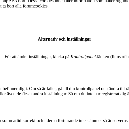
 phpBB3 bort. Dessa cookies innehåller information som håller dig inlogg
t ta bort alla forumcookies.
Alternativ och inställningar
s. För att ändra inställningar, klicka på
Kontrollpanel
-länken (finns ofta
 befinner dig i. Om så är fallet, gå till din kontrollpanel och ändra til
er även de flesta andra inställningar. Så om du inte har registrerat dig 
t in sommartid korrekt och tiderna fortfarande inte stämmer så är serverns