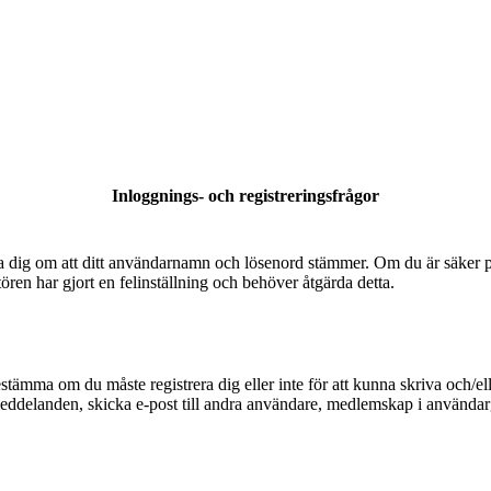
Inloggnings- och registreringsfrågor
säkra dig om att ditt användarnamn och lösenord stämmer. Om du är säker p
tören har gjort en felinställning och behöver åtgärda detta.
bestämma om du måste registrera dig eller inte för att kunna skriva och/el
meddelanden, skicka e-post till andra användare, medlemskap i användarg