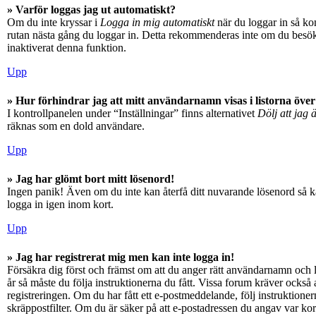
» Varför loggas jag ut automatiskt?
Om du inte kryssar i
Logga in mig automatiskt
när du loggar in så kom
rutan nästa gång du loggar in. Detta rekommenderas inte om du besöker
inaktiverat denna funktion.
Upp
» Hur förhindrar jag att mitt användarnamn visas i listorna över
I kontrollpanelen under “Inställningar” finns alternativet
Dölj att jag 
räknas som en dold användare.
Upp
» Jag har glömt bort mitt lösenord!
Ingen panik! Även om du inte kan återfå ditt nuvarande lösenord så ka
logga in igen inom kort.
Upp
» Jag har registrerat mig men kan inte logga in!
Försäkra dig först och främst om att du anger rätt användarnamn och
år så måste du följa instruktionerna du fått. Vissa forum kräver också
registreringen. Om du har fått ett e-postmeddelande, följ instruktioner
skräppostfilter. Om du är säker på att e-postadressen du angav var kor