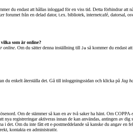
mer du endast att hållas inloggad för en viss tid. Detta förhindrar att n
 forumet från en delad dator, t.ex. bibliotek, internetcafé, datorsal, o
 vilka som är online?
är online
. Om du sätter denna inställning till
så kommer du endast att 
Ja
n du enkelt återställa det. Gå till inloggningssidan och klicka på
Jag ha
 lösenord. Om de stämmer så kan en av två saker ha hänt. Om COPPA-stö
 att nya registreringar aktiveras innan de kan användas, antingen av dig 
na i det. Om du inte fått ett e-postmeddelande så kanske du angav en fel
rekt, kontakta en administratör.