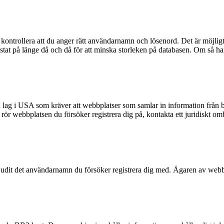
kontrollera att du anger rätt användarnamn och lösenord. Det är möjligt a
t på länge då och då för att minska storleken på databasen. Om så har s
n lag i USA som kräver att webbplatser som samlar in information från ba
et rör webbplatsen du försöker registrera dig på, kontakta ett juridiskt 
rbjudit det användarnamn du försöker registrera dig med. Ägaren av webbp