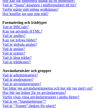
Hur kan jag rapportera inlägg till en moderator?
Vad är “Spara”-knappen i trådformuläret till för?
Varför måste mitt inlägg godkännas?
Hur knuffar jag upp min tråd?
Formatering och trådtyper
Vad är BBCode?
Kan jag använda HTML?
Vad är smilies?
Kan jag infoga bilder?
Vad är globala anslag?
Vad är anslag?
Vad är notiser?
Vad är låsta trådar?
Vad är trådikoner?
Användarnivåer och grupper
Vad är administratörer?
Vad är moderatorer?
Vad är användargrupper?
Var hittar jag användargrupperna och hur går jag med i en?
Hur blir jag ledare för en användargrupp?
Varför visas vissa användargrupper i andra färger?
Vad är en “Standardgrupp”?
Vad är “Teamet”-länken för något?