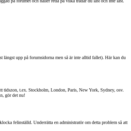
ad på forumet och håller reda på vilka trådar du läst och inte läst.
st längst upp på forumsidorna men så är inte alltid fallet). Här kan du
l rätt tidszon, t.ex. Stockholm, London, Paris, New York, Sydney, osv.
än, gör det nu!
 klocka felinställd. Underrätta en administratör om detta problem så att