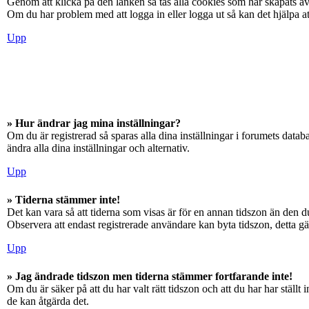
Genom att klicka på den länken så tas alla cookies som har skapats av
Om du har problem med att logga in eller logga ut så kan det hjälpa at
Upp
» Hur ändrar jag mina inställningar?
Om du är registrerad så sparas alla dina inställningar i forumets databa
ändra alla dina inställningar och alternativ.
Upp
» Tiderna stämmer inte!
Det kan vara så att tiderna som visas är för en annan tidszon än den du
Observera att endast registrerade användare kan byta tidszon, detta gäll
Upp
» Jag ändrade tidszon men tiderna stämmer fortfarande inte!
Om du är säker på att du har valt rätt tidszon och att du har har ställ
de kan åtgärda det.