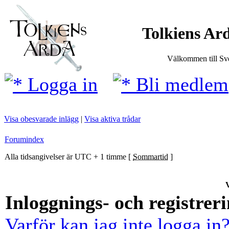
Tolkiens Ard
Välkommen till Sve
Logga in
Bli medlem
Visa obesvarade inlägg
|
Visa aktiva trådar
Forumindex
Alla tidsangivelser är UTC + 1 timme [
Sommartid
]
V
Inloggnings- och registrer
Varför kan jag inte logga in