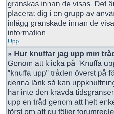
granskas innan de visas. Det är
placerat dig i en grupp av anv
inlägg granskade innan de visa
information.
Upp
» Hur knuffar jag upp min trå
Genom att klicka på “Knuffa upp
"knuffa upp" tråden överst på f
denna länk så kan uppknuffning 
har inte den krävda tidsgränsen
upp en tråd genom att helt enk
först om att du följer forumregl