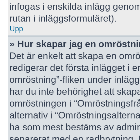
infogas i enskilda inlägg genom
rutan i inläggsformuläret).
Upp
» Hur skapar jag en omröstn
Det är enkelt att skapa en omrö
redigerar det första inlägget i 
omröstning”-fliken under inlägg
har du inte behörighet att skapa
omröstningen i “Omröstningsfrå
alternativ i “Omröstningsalterna
ha som mest bestäms av adminis
separerat med en radbrytning. 