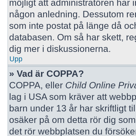
möjligt att administratören har in
någon anledning. Dessutom re
som inte postat på länge då och
databasen. Om så har skett, reg
dig mer i diskussionerna.
Upp
» Vad är COPPA?
COPPA, eller
Child Online Priv
lag i USA som kräver att webbp
barn under 13 år har skriftligt t
osäker på om detta rör dig som f
det rör webbplatsen du försöker