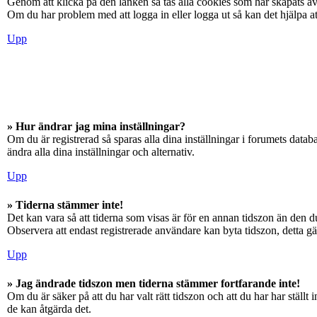
Genom att klicka på den länken så tas alla cookies som har skapats av
Om du har problem med att logga in eller logga ut så kan det hjälpa at
Upp
» Hur ändrar jag mina inställningar?
Om du är registrerad så sparas alla dina inställningar i forumets databa
ändra alla dina inställningar och alternativ.
Upp
» Tiderna stämmer inte!
Det kan vara så att tiderna som visas är för en annan tidszon än den du
Observera att endast registrerade användare kan byta tidszon, detta gäll
Upp
» Jag ändrade tidszon men tiderna stämmer fortfarande inte!
Om du är säker på att du har valt rätt tidszon och att du har har ställ
de kan åtgärda det.