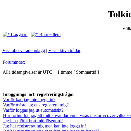
Tolki
Välk
Logga in
Bli medlem
Visa obesvarade inlägg
|
Visa aktiva trådar
Forumindex
Alla tidsangivelser är UTC + 1 timme [
Sommartid
]
Inloggnings- och registreringsfrågor
Varför kan jag inte logga in?
Varför måste jag ens registrera mig?
Varför loggas jag ut automatiskt?
Hur förhindrar jag att mitt användarnamn visas i listorna över vilka s
Jag har glömt bort mitt lösenord!
Jag har registrerat mig men kan inte logga in!