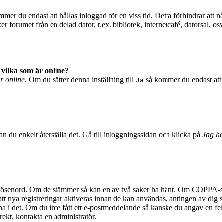
mer du endast att hållas inloggad för en viss tid. Detta förhindrar att n
 forumet från en delad dator, t.ex. bibliotek, internetcafé, datorsal, o
 vilka som är online?
är online
. Om du sätter denna inställning till
så kommer du endast att 
Ja
n du enkelt återställa det. Gå till inloggningssidan och klicka på
Jag ha
 lösenord. Om de stämmer så kan en av två saker ha hänt. Om COPPA-stö
 att nya registreringar aktiveras innan de kan användas, antingen av dig 
na i det. Om du inte fått ett e-postmeddelande så kanske du angav en fel
rekt, kontakta en administratör.