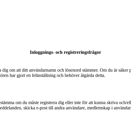
Inloggnings- och registreringsfrågor
säkra dig om att ditt användarnamn och lösenord stämmer. Om du är säker p
tören har gjort en felinställning och behöver åtgärda detta.
bestämma om du måste registrera dig eller inte för att kunna skriva och/el
meddelanden, skicka e-post till andra användare, medlemskap i användarg