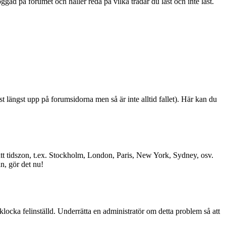
ad på forumet och håller reda på vilka trådar du läst och inte läst.
st längst upp på forumsidorna men så är inte alltid fallet). Här kan du
l rätt tidszon, t.ex. Stockholm, London, Paris, New York, Sydney, osv.
än, gör det nu!
 klocka felinställd. Underrätta en administratör om detta problem så att