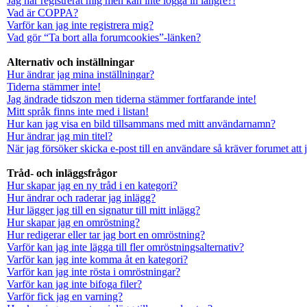
Jag har registrerat mig men kan inte logga in längre?!
Vad är COPPA?
Varför kan jag inte registrera mig?
Vad gör “Ta bort alla forumcookies”-länken?
Alternativ och inställningar
Hur ändrar jag mina inställningar?
Tiderna stämmer inte!
Jag ändrade tidszon men tiderna stämmer fortfarande inte!
Mitt språk finns inte med i listan!
Hur kan jag visa en bild tillsammans med mitt användarnamn?
Hur ändrar jag min titel?
När jag försöker skicka e-post till en användare så kräver forumet att 
Tråd- och inläggsfrågor
Hur skapar jag en ny tråd i en kategori?
Hur ändrar och raderar jag inlägg?
Hur lägger jag till en signatur till mitt inlägg?
Hur skapar jag en omröstning?
Hur redigerar eller tar jag bort en omröstning?
Varför kan jag inte lägga till fler omröstningsalternativ?
Varför kan jag inte komma åt en kategori?
Varför kan jag inte rösta i omröstningar?
Varför kan jag inte bifoga filer?
Varför fick jag en varning?