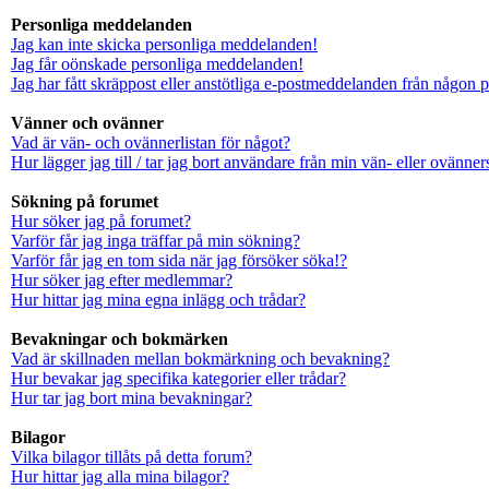
Personliga meddelanden
Jag kan inte skicka personliga meddelanden!
Jag får oönskade personliga meddelanden!
Jag har fått skräppost eller anstötliga e-postmeddelanden från någon 
Vänner och ovänner
Vad är vän- och ovännerlistan för något?
Hur lägger jag till / tar jag bort användare från min vän- eller ovänners
Sökning på forumet
Hur söker jag på forumet?
Varför får jag inga träffar på min sökning?
Varför får jag en tom sida när jag försöker söka!?
Hur söker jag efter medlemmar?
Hur hittar jag mina egna inlägg och trådar?
Bevakningar och bokmärken
Vad är skillnaden mellan bokmärkning och bevakning?
Hur bevakar jag specifika kategorier eller trådar?
Hur tar jag bort mina bevakningar?
Bilagor
Vilka bilagor tillåts på detta forum?
Hur hittar jag alla mina bilagor?