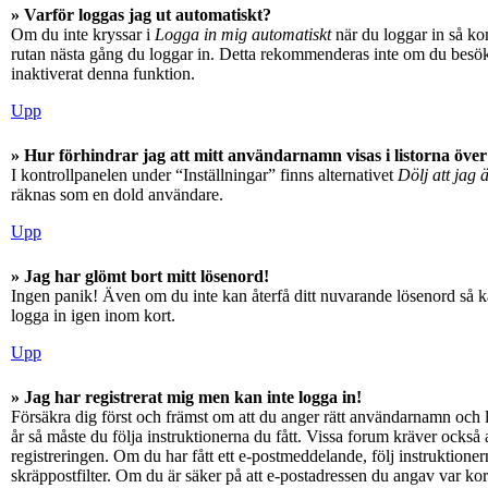
» Varför loggas jag ut automatiskt?
Om du inte kryssar i
Logga in mig automatiskt
när du loggar in så kom
rutan nästa gång du loggar in. Detta rekommenderas inte om du besöker
inaktiverat denna funktion.
Upp
» Hur förhindrar jag att mitt användarnamn visas i listorna över
I kontrollpanelen under “Inställningar” finns alternativet
Dölj att jag 
räknas som en dold användare.
Upp
» Jag har glömt bort mitt lösenord!
Ingen panik! Även om du inte kan återfå ditt nuvarande lösenord så ka
logga in igen inom kort.
Upp
» Jag har registrerat mig men kan inte logga in!
Försäkra dig först och främst om att du anger rätt användarnamn och
år så måste du följa instruktionerna du fått. Vissa forum kräver också
registreringen. Om du har fått ett e-postmeddelande, följ instruktioner
skräppostfilter. Om du är säker på att e-postadressen du angav var kor