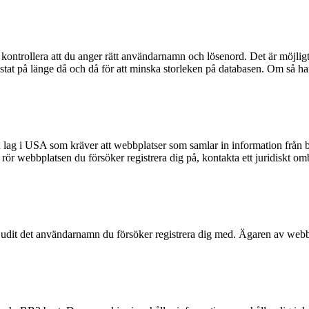
kontrollera att du anger rätt användarnamn och lösenord. Det är möjligt a
t på länge då och då för att minska storleken på databasen. Om så har s
n lag i USA som kräver att webbplatser som samlar in information från ba
et rör webbplatsen du försöker registrera dig på, kontakta ett juridiskt 
rbjudit det användarnamn du försöker registrera dig med. Ägaren av webbp