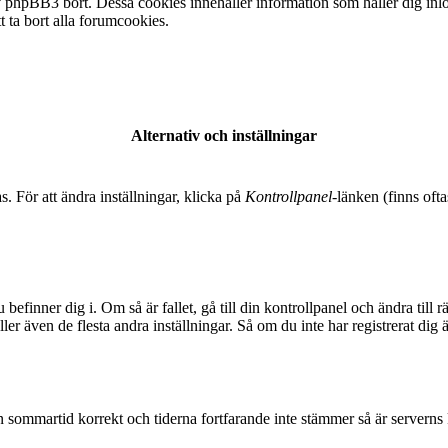
 phpBB3 bort. Dessa cookies innehåller information som håller dig inlogg
t ta bort alla forumcookies.
Alternativ och inställningar
s. För att ändra inställningar, klicka på
Kontrollpanel
-länken (finns ofta
 befinner dig i. Om så är fallet, gå till din kontrollpanel och ändra til
er även de flesta andra inställningar. Så om du inte har registrerat dig 
t in sommartid korrekt och tiderna fortfarande inte stämmer så är serverns