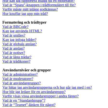
Hur kan jag rapportera inlägg till en moderator?
Vad är “Spara”-knappen i trådformuläret till för?
Varför måste mitt inlägg godkännas?
Hur knuffar jag upp min tråd?
Formatering och trådtyper
Vad är BBCode?
Kan jag använda HTML?
Vad är smilies?
Kan jag infoga bilder?
Vad är globala anslag?
Vad är anslag?
Vad är notiser?
Vad är låsta trådar?
Vad är trådikoner?
Användarnivåer och grupper
Vad är administratörer?
Vad är moderatorer?
Vad är användargrupper?
Var hittar jag användargrupperna och hur går jag med i en?
Hur blir jag ledare för en användargrupp?
Varför visas vissa användargrupper i andra färger?
Vad är en “Standardgrupp”?
Vad är “Teamet”-länken för något?