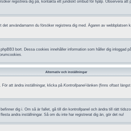
försöker registrera dig på, kontakta ett juridiskt ombud för hjälp. Observera a
udit det användarnamn du försöker registrera dig med. Ägaren av webbplatsen kan
hpBB3 bort. Dessa cookies innehåller information som håller dig inloggad på f
 forumcookies.
Alternativ och inställningar
 För att ändra inställningar, klicka på
Kontrollpanel
-länken (finns oftast längst
efinner dig i. Om så är fallet, gå till din kontrollpanel och ändra till rätt t
lesta andra inställningar. Så om du inte har registrerat dig än, gör det nu!