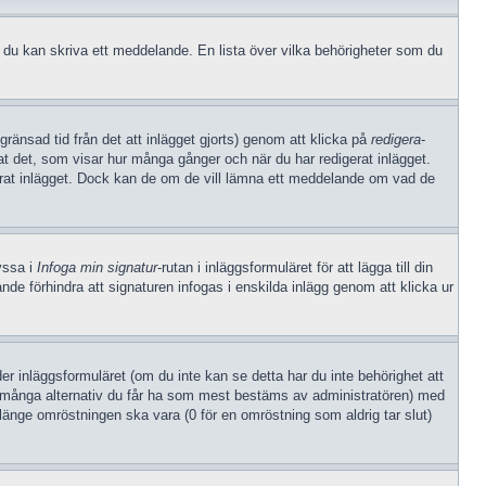
an du kan skriva ett meddelande. En lista över vilka behörigheter som du
gränsad tid från det att inlägget gjorts) genom att klicka på
redigera
-
rat det, som visar hur många gånger och när du har redigerat inlägget.
gerat inlägget. Dock kan de om de vill lämna ett meddelande om vad de
ryssa i
Infoga min signatur
-rutan i inläggsformuläret för att lägga till din
arande förhindra att signaturen infogas i enskilda inlägg genom att klicka ur
der inläggsformuläret (om du inte kan se detta har du inte behörighet att
hur många alternativ du får ha som mest bestäms av administratören) med
 länge omröstningen ska vara (0 för en omröstning som aldrig tar slut)