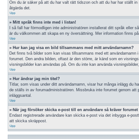
Om du är säker på att du har valt rätt tidszon och att du har har ställt 
åtgärda det.
Upp
» Mitt språk finns inte med i listan!
I så fall har förmodligen inte administratören installerat ditt språk eller
är du välkommen att skapa en ny översättning. Mer information finns p
Upp
» Hur kan jag visa en bild tillsammans med mitt användarnamn?
Det finns två bilder som kan visas tillsammans med ett användarnamn i inlä
forumet. Den andra bilden, oftast är den större, är känd som en visningsbil
visningsbilder kan användas på. Om du inte kan använda visningsbilder, 
Upp
» Hur ändrar jag min titel?
Titlar, som visas under ditt användarnamn, visar hur många inlägg du har 
de ställs in av forumadministratören. Missbruka inte forumet genom att po
inläggsantal.
Upp
» När jag försöker skicka e-post till en användare så kräver forumet 
Endast registrerade användare kan skicka e-post via det inbygga e-postf
att skicka skräppost.
Upp