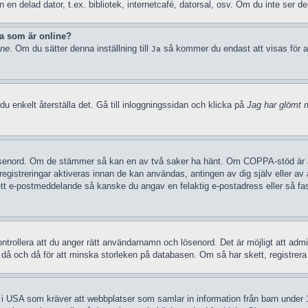
n delad dator, t.ex. bibliotek, internetcafé, datorsal, osv. Om du inte ser d
ka som är online?
ine
. Om du sätter denna inställning till
så kommer du endast att visas för a
Ja
u enkelt återställa det. Gå till inloggningssidan och klicka på
Jag har glömt m
ösenord. Om de stämmer så kan en av två saker ha hänt. Om COPPA-stöd är akt
 registreringar aktiveras innan de kan användas, antingen av dig själv eller a
t ett e-postmeddelande så kanske du angav en felaktig e-postadress eller så fa
trollera att du anger rätt användarnamn och lösenord. Det är möjligt att admini
 och då för att minska storleken på databasen. Om så har skett, registrera d
g i USA som kräver att webbplatser som samlar in information från barn under 13