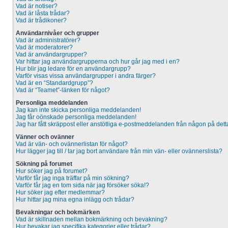
Vad är notiser?
Vad är låsta trådar?
Vad är trådikoner?
Användarnivåer och grupper
Vad är administratörer?
Vad är moderatorer?
Vad är användargrupper?
Var hittar jag användargrupperna och hur går jag med i en?
Hur blir jag ledare för en användargrupp?
Varför visas vissa användargrupper i andra färger?
Vad är en “Standardgrupp”?
Vad är “Teamet”-länken för något?
Personliga meddelanden
Jag kan inte skicka personliga meddelanden!
Jag får oönskade personliga meddelanden!
Jag har fått skräppost eller anstötliga e-postmeddelanden från någon på dett
Vänner och ovänner
Vad är vän- och ovännerlistan för något?
Hur lägger jag till / tar jag bort användare från min vän- eller ovännerslista?
Sökning på forumet
Hur söker jag på forumet?
Varför får jag inga träffar på min sökning?
Varför får jag en tom sida när jag försöker söka!?
Hur söker jag efter medlemmar?
Hur hittar jag mina egna inlägg och trådar?
Bevakningar och bokmärken
Vad är skillnaden mellan bokmärkning och bevakning?
Hur bevakar jag specifika kategorier eller trådar?