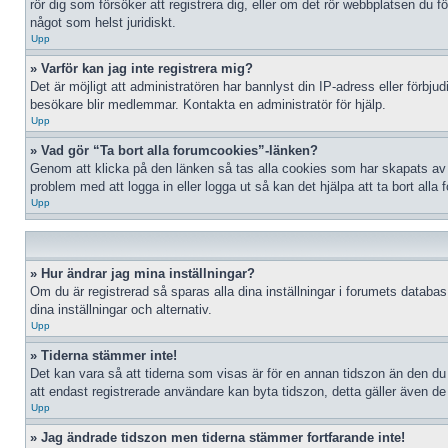
rör dig som försöker att registrera dig, eller om det rör webbplatsen du 
något som helst juridiskt.
Upp
» Varför kan jag inte registrera mig?
Det är möjligt att administratören har bannlyst din IP-adress eller förbj
besökare blir medlemmar. Kontakta en administratör för hjälp.
Upp
» Vad gör “Ta bort alla forumcookies”-länken?
Genom att klicka på den länken så tas alla cookies som har skapats av p
problem med att logga in eller logga ut så kan det hjälpa att ta bort alla
Upp
» Hur ändrar jag mina inställningar?
Om du är registrerad så sparas alla dina inställningar i forumets databas.
dina inställningar och alternativ.
Upp
» Tiderna stämmer inte!
Det kan vara så att tiderna som visas är för en annan tidszon än den du b
att endast registrerade användare kan byta tidszon, detta gäller även de f
Upp
» Jag ändrade tidszon men tiderna stämmer fortfarande inte!