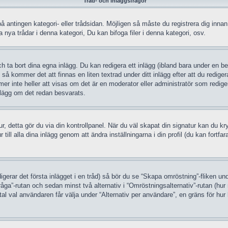
Tråd- och inläggsfrågor
på antingen kategori- eller trådsidan. Möjligen så måste du registrera dig inn
nya trådar i denna kategori, Du kan bifoga filer i denna kategori, osv.
h ta bort dina egna inlägg. Du kan redigera ett inlägg (ibland bara under en be
så kommer det att finnas en liten textrad under ditt inlägg efter att du redige
mer inte heller att visas om det är en moderator eller administratör som redi
inlägg om det redan besvarats.
atur, detta gör du via din kontrollpanel. När du väl skapat din signatur kan du k
ur till alla dina inlägg genom att ändra inställningarna i din profil (du kan fortf
igerar det första inlägget i en tråd) så bör du se “Skapa omröstning”-fliken un
råga”-rutan och sedan minst två alternativ i “Omröstningsalternativ”-rutan (
al val användaren får välja under “Alternativ per användare”, en gräns för hur