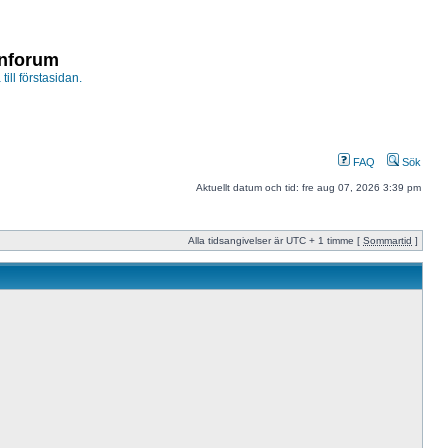
enforum
 till förstasidan.
FAQ
Sök
Aktuellt datum och tid: fre aug 07, 2026 3:39 pm
Alla tidsangivelser är UTC + 1 timme [
Sommartid
]