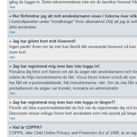
gång du loggar in. Detta rekommenderas inte om du besöker forumet från e
Upp
» Hur förhindrar jag att mitt användarnamn visas i listorna över vil
I kontrollpanelen under “Inställningar” finns alternativet
Dölj att jag är onl
dold användare.
Upp
» Jag har glömt bort mitt lösenord!
Ingen panik! Även om du inte kan återfå ditt nuvarande lösenord så kan d
inom kort.
Upp
» Jag har registrerat mig men kan inte logga in!
Försäkra dig först och främst om att du anger rätt användarnamn och l
måste du följa instruktionerna du fått. Vissa forum kräver också att nya
har fått ett e-postmeddelande, följ instruktionerna i det. Om du inte fåt
postadressen du angav var korrekt, kontakta en administratör.
Upp
» Jag har registrerat mig men kan inte logga in längre?!
Försök att hitta e-postmeddelandet du fick när du registrerade dig och kon
Dessutom rensar många forum bort användare som inte postat på länge då
Upp
» Vad är COPPA?
COPPA, eller
Child Online Privacy and Protection Act of 1998
, är en la