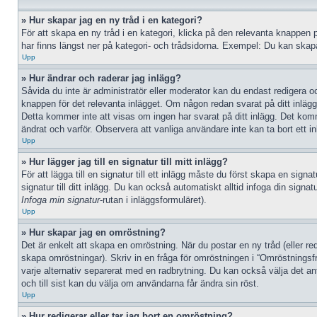
» Hur skapar jag en ny tråd i en kategori?
För att skapa en ny tråd i en kategori, klicka på den relevanta knappen 
har finns längst ner på kategori- och trådsidorna. Exempel: Du kan skapa 
Upp
» Hur ändrar och raderar jag inlägg?
Såvida du inte är administratör eller moderator kan du endast redigera oc
knappen för det relevanta inlägget. Om någon redan svarat på ditt inlägg 
Detta kommer inte att visas om ingen har svarat på ditt inlägg. Det kom
ändrat och varför. Observera att vanliga användare inte kan ta bort ett 
Upp
» Hur lägger jag till en signatur till mitt inlägg?
För att lägga till en signatur till ett inlägg måste du först skapa en sign
signatur till ditt inlägg. Du kan också automatiskt alltid infoga din signat
Infoga min signatur
-rutan i inläggsformuläret).
Upp
» Hur skapar jag en omröstning?
Det är enkelt att skapa en omröstning. När du postar en ny tråd (eller red
skapa omröstningar). Skriv in en fråga för omröstningen i “Omröstningsf
varje alternativ separerat med en radbrytning. Du kan också välja det ant
och till sist kan du välja om användarna får ändra sin röst.
Upp
» Hur redigerar eller tar jag bort en omröstning?