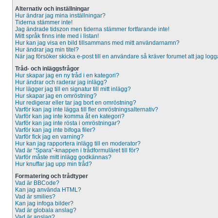
Alternativ och inställningar
Hur ändrar jag mina inställningar?
Tiderna stämmer inte!
Jag ändrade tidszon men tiderna stämmer fortfarande inte!
Mitt språk finns inte med i listan!
Hur kan jag visa en bild tillsammans med mitt användarnamn?
Hur ändrar jag min titel?
När jag försöker skicka e-post till en användare så kräver forumet att jag logg
Tråd- och inläggsfrågor
Hur skapar jag en ny tråd i en kategori?
Hur ändrar och raderar jag inlägg?
Hur lägger jag till en signatur till mitt inlägg?
Hur skapar jag en omröstning?
Hur redigerar eller tar jag bort en omröstning?
Varför kan jag inte lägga till fler omröstningsalternativ?
Varför kan jag inte komma åt en kategori?
Varför kan jag inte rösta i omröstningar?
Varför kan jag inte bifoga filer?
Varför fick jag en varning?
Hur kan jag rapportera inlägg till en moderator?
Vad är “Spara”-knappen i trådformuläret till för?
Varför måste mitt inlägg godkännas?
Hur knuffar jag upp min tråd?
Formatering och trådtyper
Vad är BBCode?
Kan jag använda HTML?
Vad är smilies?
Kan jag infoga bilder?
Vad är globala anslag?
Vad är anslag?