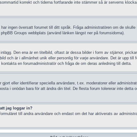
in sommartid korrekt och tiderna fortfarande inte stämmer så är serverns klocka
 så har ingen översatt forumet till ditt språk. Fråga administratören om de skul
å phpBB Groups webbplats (använd länken längst ner på forumsidorna).
gg. Den ena är en titelbild, oftast är dessa bilder i form av stjärnor, prickar
d och är i allmänhet unik eller personlig för varje användare. Det är upp till fo
kontakta en forumadministratör och fråga de om deras anledning till detta.
gjort eller identifierar speciella användare, t.ex. moderatorer eller administr
sta i onödan bara för att ändra din titel. De flesta forum tolererar inte detta 
att jag loggar in?
ormuläret till andra användare och endast om det har aktiverats av administra