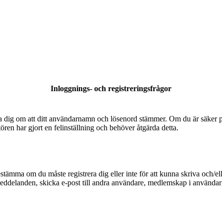
Inloggnings- och registreringsfrågor
säkra dig om att ditt användarnamn och lösenord stämmer. Om du är säker p
tören har gjort en felinställning och behöver åtgärda detta.
bestämma om du måste registrera dig eller inte för att kunna skriva och/el
meddelanden, skicka e-post till andra användare, medlemskap i användarg