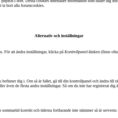
 phpBB3 bort. Dessa cookies innehåller information som håller dig inlogg
t ta bort alla forumcookies.
Alternativ och inställningar
s. För att ändra inställningar, klicka på
Kontrollpanel
-länken (finns ofta
 befinner dig i. Om så är fallet, gå till din kontrollpanel och ändra til
er även de flesta andra inställningar. Så om du inte har registrerat dig 
t in sommartid korrekt och tiderna fortfarande inte stämmer så är serverns