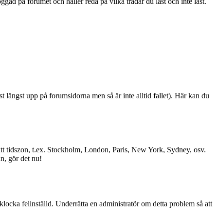
ad på forumet och håller reda på vilka trådar du läst och inte läst.
st längst upp på forumsidorna men så är inte alltid fallet). Här kan du
l rätt tidszon, t.ex. Stockholm, London, Paris, New York, Sydney, osv.
än, gör det nu!
 klocka felinställd. Underrätta en administratör om detta problem så att