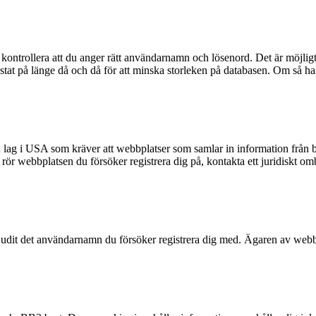
kontrollera att du anger rätt användarnamn och lösenord. Det är möjligt a
t på länge då och då för att minska storleken på databasen. Om så har s
n lag i USA som kräver att webbplatser som samlar in information från ba
et rör webbplatsen du försöker registrera dig på, kontakta ett juridiskt 
rbjudit det användarnamn du försöker registrera dig med. Ägaren av webbp