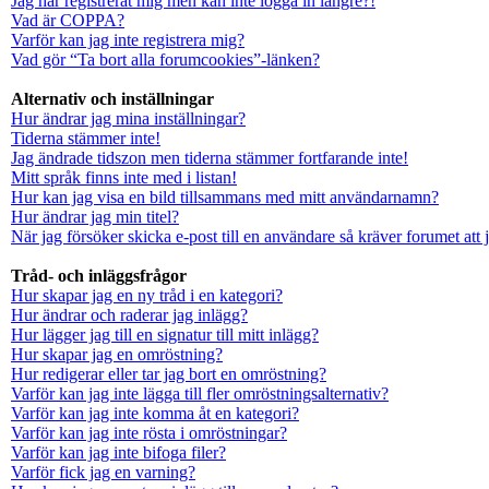
Jag har registrerat mig men kan inte logga in längre?!
Vad är COPPA?
Varför kan jag inte registrera mig?
Vad gör “Ta bort alla forumcookies”-länken?
Alternativ och inställningar
Hur ändrar jag mina inställningar?
Tiderna stämmer inte!
Jag ändrade tidszon men tiderna stämmer fortfarande inte!
Mitt språk finns inte med i listan!
Hur kan jag visa en bild tillsammans med mitt användarnamn?
Hur ändrar jag min titel?
När jag försöker skicka e-post till en användare så kräver forumet att 
Tråd- och inläggsfrågor
Hur skapar jag en ny tråd i en kategori?
Hur ändrar och raderar jag inlägg?
Hur lägger jag till en signatur till mitt inlägg?
Hur skapar jag en omröstning?
Hur redigerar eller tar jag bort en omröstning?
Varför kan jag inte lägga till fler omröstningsalternativ?
Varför kan jag inte komma åt en kategori?
Varför kan jag inte rösta i omröstningar?
Varför kan jag inte bifoga filer?
Varför fick jag en varning?