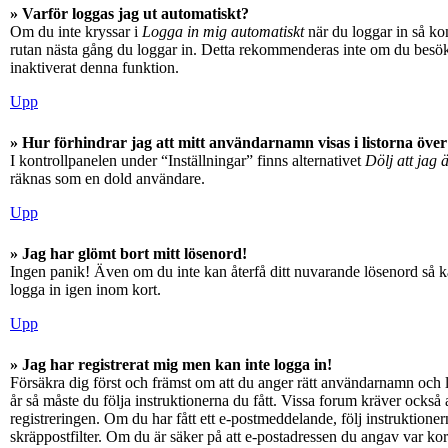
» Varför loggas jag ut automatiskt?
Om du inte kryssar i
Logga in mig automatiskt
när du loggar in så kom
rutan nästa gång du loggar in. Detta rekommenderas inte om du besöker
inaktiverat denna funktion.
Upp
» Hur förhindrar jag att mitt användarnamn visas i listorna över
I kontrollpanelen under “Inställningar” finns alternativet
Dölj att jag 
räknas som en dold användare.
Upp
» Jag har glömt bort mitt lösenord!
Ingen panik! Även om du inte kan återfå ditt nuvarande lösenord så ka
logga in igen inom kort.
Upp
» Jag har registrerat mig men kan inte logga in!
Försäkra dig först och främst om att du anger rätt användarnamn och
år så måste du följa instruktionerna du fått. Vissa forum kräver också
registreringen. Om du har fått ett e-postmeddelande, följ instruktioner
skräppostfilter. Om du är säker på att e-postadressen du angav var kor