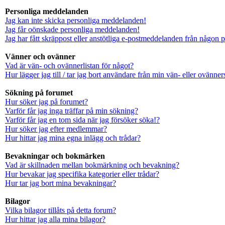
Personliga meddelanden
Jag kan inte skicka personliga meddelanden!
Jag får oönskade personliga meddelanden!
Jag har fått skräppost eller anstötliga e-postmeddelanden från någon 
Vänner och ovänner
Vad är vän- och ovännerlistan för något?
Hur lägger jag till / tar jag bort användare från min vän- eller ovänners
Sökning på forumet
Hur söker jag på forumet?
Varför får jag inga träffar på min sökning?
Varför får jag en tom sida när jag försöker söka!?
Hur söker jag efter medlemmar?
Hur hittar jag mina egna inlägg och trådar?
Bevakningar och bokmärken
Vad är skillnaden mellan bokmärkning och bevakning?
Hur bevakar jag specifika kategorier eller trådar?
Hur tar jag bort mina bevakningar?
Bilagor
Vilka bilagor tillåts på detta forum?
Hur hittar jag alla mina bilagor?