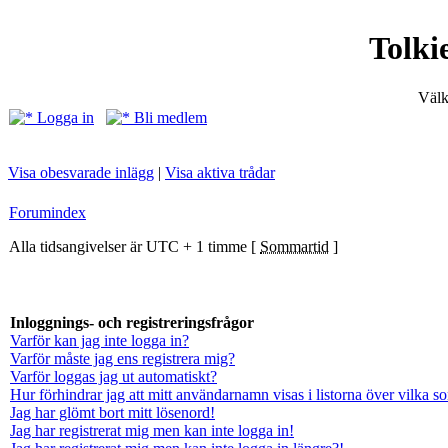
Tolki
Välk
Logga in
Bli medlem
Visa obesvarade inlägg
|
Visa aktiva trådar
Forumindex
Alla tidsangivelser är UTC + 1 timme [
Sommartid
]
Inloggnings- och registreringsfrågor
Varför kan jag inte logga in?
Varför måste jag ens registrera mig?
Varför loggas jag ut automatiskt?
Hur förhindrar jag att mitt användarnamn visas i listorna över vilka s
Jag har glömt bort mitt lösenord!
Jag har registrerat mig men kan inte logga in!