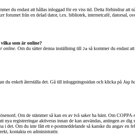
mer du endast att hållas inloggad för en viss tid. Detta förhindrar att n
 forumet från en delad dator, t.ex. bibliotek, internetcafé, datorsal, o
 vilka som är online?
är online
. Om du sätter denna inställning till
så kommer du endast att 
Ja
n du enkelt återställa det. Gå till inloggningssidan och klicka på
Jag ha
 lösenord. Om de stämmer så kan en av två saker ha hänt. Om COPPA-stö
 att nya registreringar aktiveras innan de kan användas, antingen av dig 
na i det. Om du inte fått ett e-postmeddelande så kanske du angav en fel
rekt, kontakta en administratör.