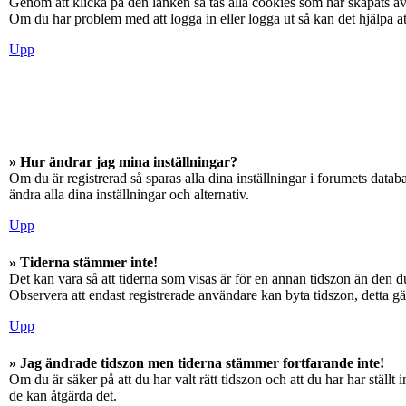
Genom att klicka på den länken så tas alla cookies som har skapats av
Om du har problem med att logga in eller logga ut så kan det hjälpa at
Upp
» Hur ändrar jag mina inställningar?
Om du är registrerad så sparas alla dina inställningar i forumets databa
ändra alla dina inställningar och alternativ.
Upp
» Tiderna stämmer inte!
Det kan vara så att tiderna som visas är för en annan tidszon än den du
Observera att endast registrerade användare kan byta tidszon, detta gäll
Upp
» Jag ändrade tidszon men tiderna stämmer fortfarande inte!
Om du är säker på att du har valt rätt tidszon och att du har har ställ
de kan åtgärda det.