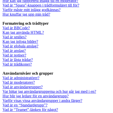
Hur kan jag rapportera inlägg till en moderator?
Vad är “Spara”-knappen i trådformuläret till för?
Varför måste mitt inlägg godkännas?
Hur knuffar jag upp min tråd?
Formatering och trådtyper
Vad är BBCode?
Kan jag använda HTML?
Vad är smilies?
Kan jag infoga bilder?
Vad är globala anslag?
Vad är anslag?
Vad är notiser?
Vad är låsta trådar?
Vad är trådikoner?
Användarnivåer och grupper
Vad är administratörer?
Vad är moderatorer?
Vad är användargrupper?
Var hittar jag användargrupperna och hur går jag med i en?
Hur blir jag ledare för en användargrupp?
Varför visas vissa användargrupper i andra färger?
Vad är en “Standardgrupp”?
Vad är “Teamet”-länken för något?