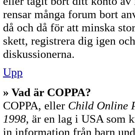
eller tagit bort ditt konto 
rensar många forum bort anv
då och då för att minska st
skett, registrera dig igen oc
diskussionerna.
Upp
» Vad är COPPA?
COPPA, eller
Child Online P
1998
, är en lag i USA som 
in information från barn unde