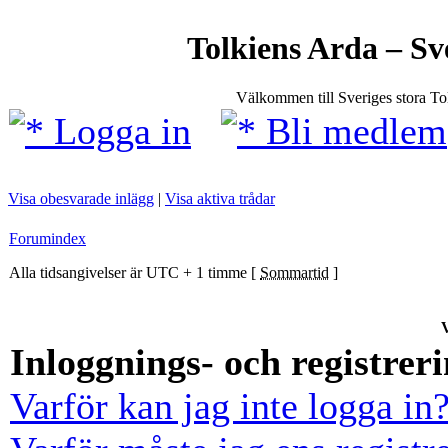
Tolkiens Arda – Sv
Välkommen till Sveriges stora T
Logga in
Bli medlem
Visa obesvarade inlägg
|
Visa aktiva trådar
Forumindex
Alla tidsangivelser är UTC + 1 timme [
Sommartid
]
V
Inloggnings- och registrer
Varför kan jag inte logga in