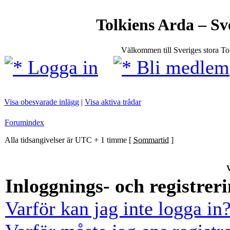
Tolkiens Arda – Sv
Välkommen till Sveriges stora T
Logga in
Bli medlem
Visa obesvarade inlägg
|
Visa aktiva trådar
Forumindex
Alla tidsangivelser är UTC + 1 timme [
Sommartid
]
V
Inloggnings- och registrer
Varför kan jag inte logga in