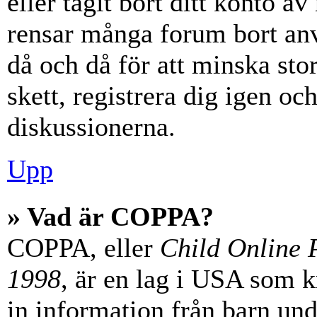
eller tagit bort ditt konto 
rensar många forum bort anv
då och då för att minska st
skett, registrera dig igen oc
diskussionerna.
Upp
» Vad är COPPA?
COPPA, eller
Child Online P
1998
, är en lag i USA som 
in information från barn unde