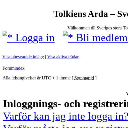
Tolkiens Arda – Sv
Välkommen till Sveriges stora T
Logga in
Bli medlem
Visa obesvarade inlägg
|
Visa aktiva trådar
Forumindex
Alla tidsangivelser är UTC + 1 timme [
Sommartid
]
V
Inloggnings- och registrer
Varför kan jag inte logga in