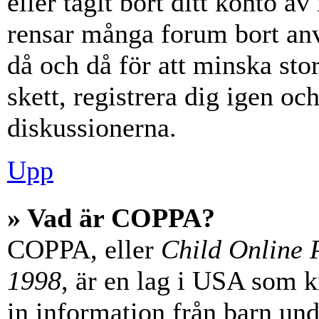
eller tagit bort ditt konto 
rensar många forum bort anv
då och då för att minska st
skett, registrera dig igen oc
diskussionerna.
Upp
» Vad är COPPA?
COPPA, eller
Child Online P
1998
, är en lag i USA som 
in information från barn unde