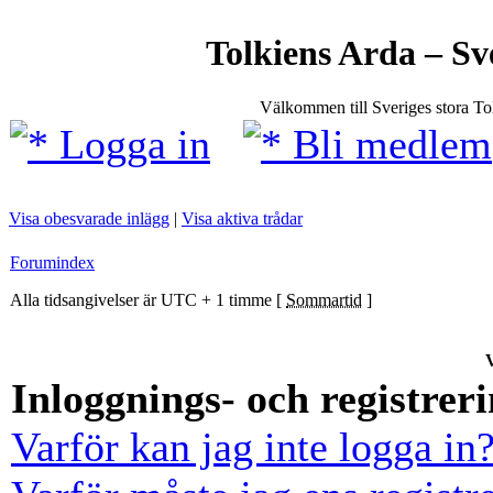
Tolkiens Arda – Sv
Välkommen till Sveriges stora T
Logga in
Bli medlem
Visa obesvarade inlägg
|
Visa aktiva trådar
Forumindex
Alla tidsangivelser är UTC + 1 timme [
Sommartid
]
V
Inloggnings- och registrer
Varför kan jag inte logga in