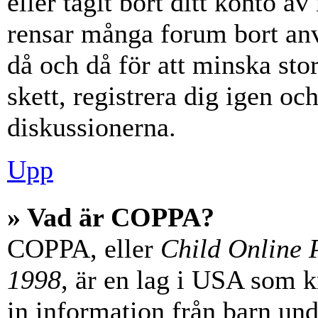
eller tagit bort ditt konto 
rensar många forum bort anv
då och då för att minska st
skett, registrera dig igen oc
diskussionerna.
Upp
» Vad är COPPA?
COPPA, eller
Child Online P
1998
, är en lag i USA som 
in information från barn unde