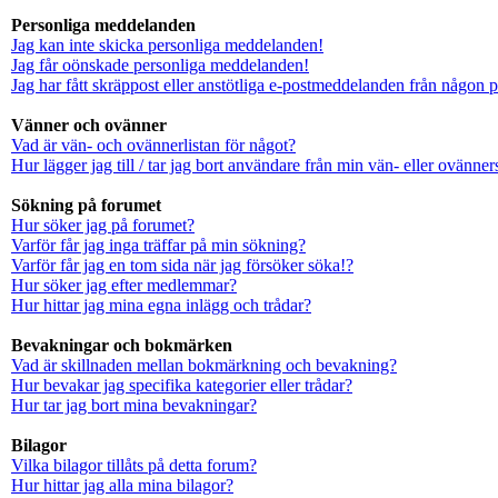
Personliga meddelanden
Jag kan inte skicka personliga meddelanden!
Jag får oönskade personliga meddelanden!
Jag har fått skräppost eller anstötliga e-postmeddelanden från någon 
Vänner och ovänner
Vad är vän- och ovännerlistan för något?
Hur lägger jag till / tar jag bort användare från min vän- eller ovänners
Sökning på forumet
Hur söker jag på forumet?
Varför får jag inga träffar på min sökning?
Varför får jag en tom sida när jag försöker söka!?
Hur söker jag efter medlemmar?
Hur hittar jag mina egna inlägg och trådar?
Bevakningar och bokmärken
Vad är skillnaden mellan bokmärkning och bevakning?
Hur bevakar jag specifika kategorier eller trådar?
Hur tar jag bort mina bevakningar?
Bilagor
Vilka bilagor tillåts på detta forum?
Hur hittar jag alla mina bilagor?