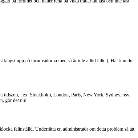
ad på forumet och håller reda på vilka trådar du läst och inte läst.
st längst upp på forumsidorna men så är inte alltid fallet). Här kan du
l rätt tidszon, t.ex. Stockholm, London, Paris, New York, Sydney, osv.
än, gör det nu!
 klocka felinställd. Underrätta en administratör om detta problem så att