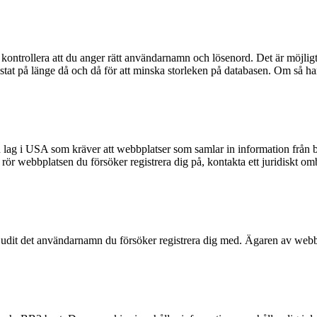
kontrollera att du anger rätt användarnamn och lösenord. Det är möjligt a
t på länge då och då för att minska storleken på databasen. Om så har s
n lag i USA som kräver att webbplatser som samlar in information från ba
et rör webbplatsen du försöker registrera dig på, kontakta ett juridiskt 
rbjudit det användarnamn du försöker registrera dig med. Ägaren av webbp