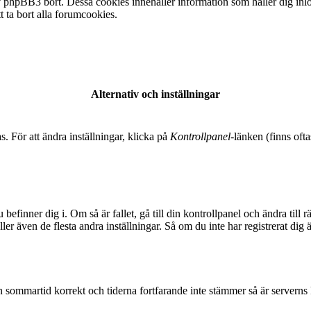
 phpBB3 bort. Dessa cookies innehåller information som håller dig inlogg
t ta bort alla forumcookies.
Alternativ och inställningar
s. För att ändra inställningar, klicka på
Kontrollpanel
-länken (finns ofta
 befinner dig i. Om så är fallet, gå till din kontrollpanel och ändra til
er även de flesta andra inställningar. Så om du inte har registrerat dig 
t in sommartid korrekt och tiderna fortfarande inte stämmer så är serverns