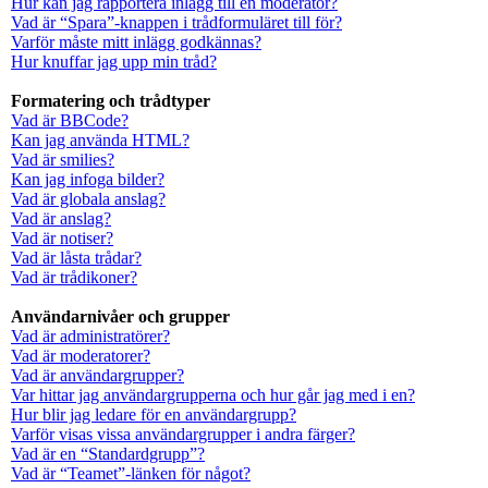
Hur kan jag rapportera inlägg till en moderator?
Vad är “Spara”-knappen i trådformuläret till för?
Varför måste mitt inlägg godkännas?
Hur knuffar jag upp min tråd?
Formatering och trådtyper
Vad är BBCode?
Kan jag använda HTML?
Vad är smilies?
Kan jag infoga bilder?
Vad är globala anslag?
Vad är anslag?
Vad är notiser?
Vad är låsta trådar?
Vad är trådikoner?
Användarnivåer och grupper
Vad är administratörer?
Vad är moderatorer?
Vad är användargrupper?
Var hittar jag användargrupperna och hur går jag med i en?
Hur blir jag ledare för en användargrupp?
Varför visas vissa användargrupper i andra färger?
Vad är en “Standardgrupp”?
Vad är “Teamet”-länken för något?