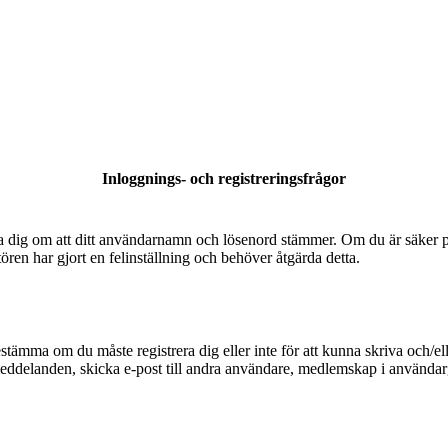
Inloggnings- och registreringsfrågor
säkra dig om att ditt användarnamn och lösenord stämmer. Om du är säker p
tören har gjort en felinställning och behöver åtgärda detta.
bestämma om du måste registrera dig eller inte för att kunna skriva och/el
meddelanden, skicka e-post till andra användare, medlemskap i användarg