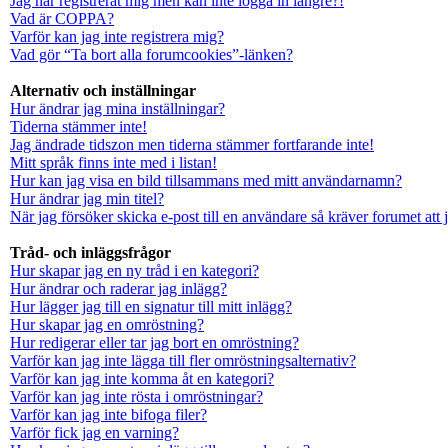
Jag har registrerat mig men kan inte logga in längre?!
Vad är COPPA?
Varför kan jag inte registrera mig?
Vad gör “Ta bort alla forumcookies”-länken?
Alternativ och inställningar
Hur ändrar jag mina inställningar?
Tiderna stämmer inte!
Jag ändrade tidszon men tiderna stämmer fortfarande inte!
Mitt språk finns inte med i listan!
Hur kan jag visa en bild tillsammans med mitt användarnamn?
Hur ändrar jag min titel?
När jag försöker skicka e-post till en användare så kräver forumet att 
Tråd- och inläggsfrågor
Hur skapar jag en ny tråd i en kategori?
Hur ändrar och raderar jag inlägg?
Hur lägger jag till en signatur till mitt inlägg?
Hur skapar jag en omröstning?
Hur redigerar eller tar jag bort en omröstning?
Varför kan jag inte lägga till fler omröstningsalternativ?
Varför kan jag inte komma åt en kategori?
Varför kan jag inte rösta i omröstningar?
Varför kan jag inte bifoga filer?
Varför fick jag en varning?