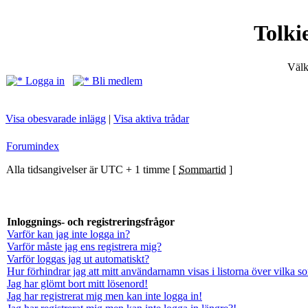
Tolki
Välk
Logga in
Bli medlem
Visa obesvarade inlägg
|
Visa aktiva trådar
Forumindex
Alla tidsangivelser är UTC + 1 timme [
Sommartid
]
Inloggnings- och registreringsfrågor
Varför kan jag inte logga in?
Varför måste jag ens registrera mig?
Varför loggas jag ut automatiskt?
Hur förhindrar jag att mitt användarnamn visas i listorna över vilka s
Jag har glömt bort mitt lösenord!
Jag har registrerat mig men kan inte logga in!