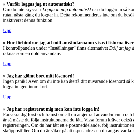
» Varför loggas jag ut automatiskt?
Om du inte kryssar i
Logga in mig automatiskt
när du loggar in så kom
rutan nästa gång du loggar in. Detta rekommenderas inte om du besöker
inaktiverat denna funktion.
Upp
» Hur förhindrar jag att mitt användarnamn visas i listorna över
I kontrollpanelen under “Inställningar” finns alternativet
Dölj att jag 
räknas som en dold användare.
Upp
» Jag har glömt bort mitt lösenord!
Ingen panik! Även om du inte kan återfå ditt nuvarande lösenord så ka
logga in igen inom kort.
Upp
» Jag har registrerat mig men kan inte logga in!
Försäkra dig först och främst om att du anger rätt användarnamn och
år så måste du följa instruktionerna du fått. Vissa forum kräver också
registreringen. Om du har fått ett e-postmeddelande, följ instruktioner
skräppostfilter. Om du är säker på att e-postadressen du angav var kor