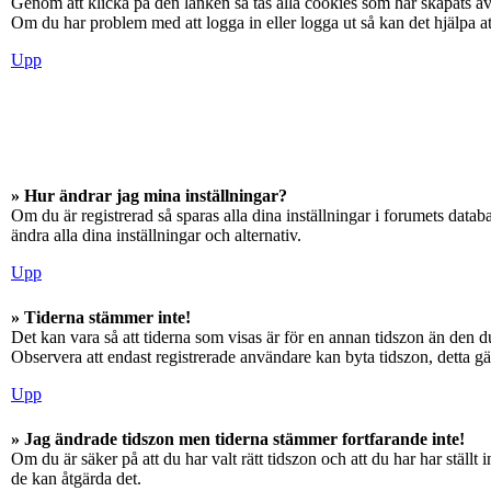
Genom att klicka på den länken så tas alla cookies som har skapats av
Om du har problem med att logga in eller logga ut så kan det hjälpa at
Upp
» Hur ändrar jag mina inställningar?
Om du är registrerad så sparas alla dina inställningar i forumets databa
ändra alla dina inställningar och alternativ.
Upp
» Tiderna stämmer inte!
Det kan vara så att tiderna som visas är för en annan tidszon än den du
Observera att endast registrerade användare kan byta tidszon, detta gäll
Upp
» Jag ändrade tidszon men tiderna stämmer fortfarande inte!
Om du är säker på att du har valt rätt tidszon och att du har har ställ
de kan åtgärda det.