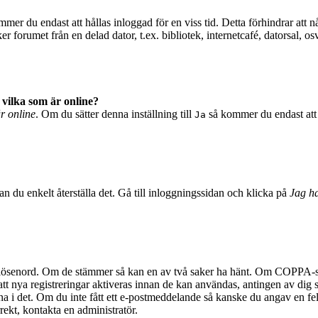
mer du endast att hållas inloggad för en viss tid. Detta förhindrar att n
 forumet från en delad dator, t.ex. bibliotek, internetcafé, datorsal, o
 vilka som är online?
är online
. Om du sätter denna inställning till
så kommer du endast att 
Ja
n du enkelt återställa det. Gå till inloggningssidan och klicka på
Jag ha
 lösenord. Om de stämmer så kan en av två saker ha hänt. Om COPPA-stö
 att nya registreringar aktiveras innan de kan användas, antingen av dig 
na i det. Om du inte fått ett e-postmeddelande så kanske du angav en fel
rekt, kontakta en administratör.