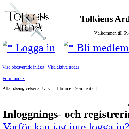
Tolkiens Ard
Välkommen till Sve
Logga in
Bli medlem
Visa obesvarade inlägg
|
Visa aktiva trådar
Forumindex
Alla tidsangivelser är UTC + 1 timme [
Sommartid
]
V
Inloggnings- och registrer
Varför kan jag inte logga in