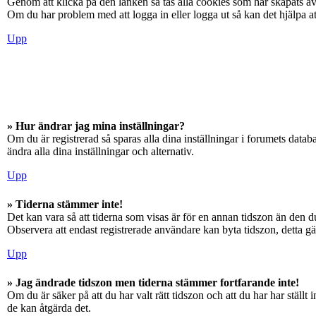
Genom att klicka på den länken så tas alla cookies som har skapats av
Om du har problem med att logga in eller logga ut så kan det hjälpa at
Upp
» Hur ändrar jag mina inställningar?
Om du är registrerad så sparas alla dina inställningar i forumets databa
ändra alla dina inställningar och alternativ.
Upp
» Tiderna stämmer inte!
Det kan vara så att tiderna som visas är för en annan tidszon än den du
Observera att endast registrerade användare kan byta tidszon, detta gäll
Upp
» Jag ändrade tidszon men tiderna stämmer fortfarande inte!
Om du är säker på att du har valt rätt tidszon och att du har har ställ
de kan åtgärda det.