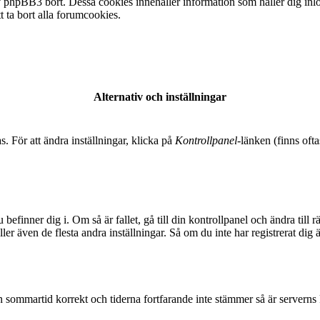
 phpBB3 bort. Dessa cookies innehåller information som håller dig inlogg
t ta bort alla forumcookies.
Alternativ och inställningar
s. För att ändra inställningar, klicka på
Kontrollpanel
-länken (finns ofta
 befinner dig i. Om så är fallet, gå till din kontrollpanel och ändra til
er även de flesta andra inställningar. Så om du inte har registrerat dig 
t in sommartid korrekt och tiderna fortfarande inte stämmer så är serverns