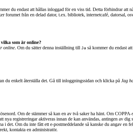
mer du endast att hållas inloggad för en viss tid. Detta förhindrar att n
 forumet från en delad dator, t.ex. bibliotek, internetcafé, datorsal, o
 vilka som är online?
är online
. Om du sätter denna inställning till
så kommer du endast att 
Ja
n du enkelt återställa det. Gå till inloggningssidan och klicka på
Jag ha
 lösenord. Om de stämmer så kan en av två saker ha hänt. Om COPPA-stö
 att nya registreringar aktiveras innan de kan användas, antingen av dig 
na i det. Om du inte fått ett e-postmeddelande så kanske du angav en fel
rekt, kontakta en administratör.