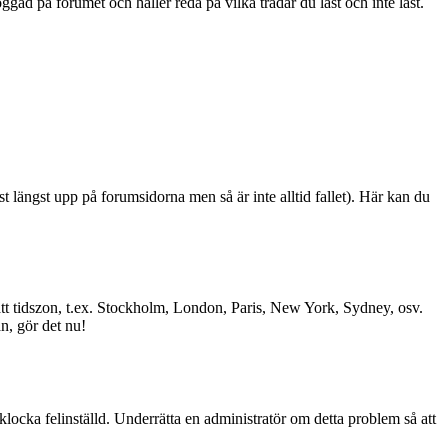
ad på forumet och håller reda på vilka trådar du läst och inte läst.
st längst upp på forumsidorna men så är inte alltid fallet). Här kan du
l rätt tidszon, t.ex. Stockholm, London, Paris, New York, Sydney, osv.
än, gör det nu!
 klocka felinställd. Underrätta en administratör om detta problem så att