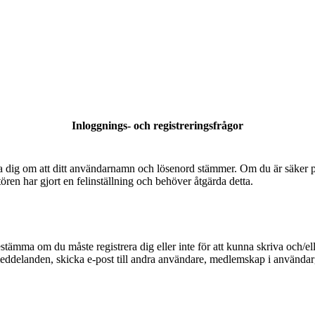
Inloggnings- och registreringsfrågor
säkra dig om att ditt användarnamn och lösenord stämmer. Om du är säker p
tören har gjort en felinställning och behöver åtgärda detta.
bestämma om du måste registrera dig eller inte för att kunna skriva och/el
meddelanden, skicka e-post till andra användare, medlemskap i användarg