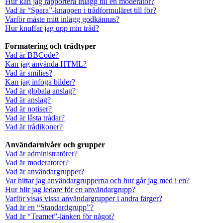
Hur kan jag rapportera inlägg till en moderator?
Vad är “Spara”-knappen i trådformuläret till för?
Varför måste mitt inlägg godkännas?
Hur knuffar jag upp min tråd?
Formatering och trådtyper
Vad är BBCode?
Kan jag använda HTML?
Vad är smilies?
Kan jag infoga bilder?
Vad är globala anslag?
Vad är anslag?
Vad är notiser?
Vad är låsta trådar?
Vad är trådikoner?
Användarnivåer och grupper
Vad är administratörer?
Vad är moderatorer?
Vad är användargrupper?
Var hittar jag användargrupperna och hur går jag med i en?
Hur blir jag ledare för en användargrupp?
Varför visas vissa användargrupper i andra färger?
Vad är en “Standardgrupp”?
Vad är “Teamet”-länken för något?