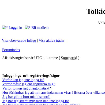
Tolki
Välk
Logga in
Bli medlem
Visa obesvarade inlägg
|
Visa aktiva trådar
Forumindex
Alla tidsangivelser är UTC + 1 timme [
Sommartid
]
Inloggnings- och registreringsfrågor
Varför kan jag inte logga in?
Varför måste jag ens registrera mig?
Varför loggas jag ut automatiskt?
Hur förhindrar jag att mitt användarnamn visas i listorna över vilka s
Jag har glömt bort mitt lösenord!
Jag har registrerat mig men kan inte logga in!