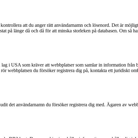
kontrollera att du anger rätt användarnamn och lösenord. Det är möjligt a
t på länge då och då för att minska storleken på databasen. Om så har s
n lag i USA som kräver att webbplatser som samlar in information från ba
et rör webbplatsen du försöker registrera dig på, kontakta ett juridiskt 
rbjudit det användarnamn du försöker registrera dig med. Ägaren av webbp