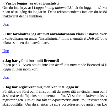
» Varför loggas jag ut automatiskt?
Om du inte kryssar i
Logga in mig automatiskt
när du loggar in så kom
rutan nästa gång du loggar in. Detta rekommenderas inte om du besöker
inaktiverat denna funktion.
Upp
» Hur förhindrar jag att mitt användarnamn visas i listorna över
I kontrollpanelen under “Inställningar” finns alternativet
Dölj att jag 
räknas som en dold användare.
Upp
» Jag har glömt bort mitt lösenord!
Ingen panik! Även om du inte kan återfå ditt nuvarande lösenord så ka
logga in igen inom kort.
Upp
» Jag har registrerat mig men kan inte logga in!
Försäkra dig först och främst om att du anger rätt användarnamn och
år så måste du följa instruktionerna du fått. Vissa forum kräver också
registreringen. Om du har fått ett e-postmeddelande, följ instruktioner
skräppostfilter. Om du är säker på att e-postadressen du angav var kor