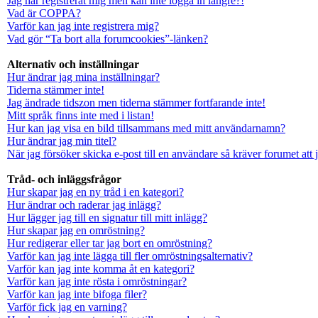
Jag har registrerat mig men kan inte logga in längre?!
Vad är COPPA?
Varför kan jag inte registrera mig?
Vad gör “Ta bort alla forumcookies”-länken?
Alternativ och inställningar
Hur ändrar jag mina inställningar?
Tiderna stämmer inte!
Jag ändrade tidszon men tiderna stämmer fortfarande inte!
Mitt språk finns inte med i listan!
Hur kan jag visa en bild tillsammans med mitt användarnamn?
Hur ändrar jag min titel?
När jag försöker skicka e-post till en användare så kräver forumet att 
Tråd- och inläggsfrågor
Hur skapar jag en ny tråd i en kategori?
Hur ändrar och raderar jag inlägg?
Hur lägger jag till en signatur till mitt inlägg?
Hur skapar jag en omröstning?
Hur redigerar eller tar jag bort en omröstning?
Varför kan jag inte lägga till fler omröstningsalternativ?
Varför kan jag inte komma åt en kategori?
Varför kan jag inte rösta i omröstningar?
Varför kan jag inte bifoga filer?
Varför fick jag en varning?