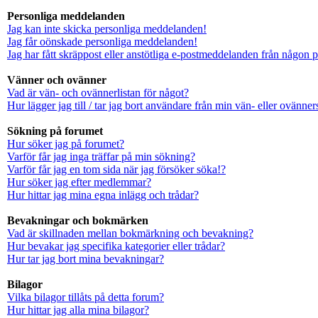
Personliga meddelanden
Jag kan inte skicka personliga meddelanden!
Jag får oönskade personliga meddelanden!
Jag har fått skräppost eller anstötliga e-postmeddelanden från någon 
Vänner och ovänner
Vad är vän- och ovännerlistan för något?
Hur lägger jag till / tar jag bort användare från min vän- eller ovänners
Sökning på forumet
Hur söker jag på forumet?
Varför får jag inga träffar på min sökning?
Varför får jag en tom sida när jag försöker söka!?
Hur söker jag efter medlemmar?
Hur hittar jag mina egna inlägg och trådar?
Bevakningar och bokmärken
Vad är skillnaden mellan bokmärkning och bevakning?
Hur bevakar jag specifika kategorier eller trådar?
Hur tar jag bort mina bevakningar?
Bilagor
Vilka bilagor tillåts på detta forum?
Hur hittar jag alla mina bilagor?