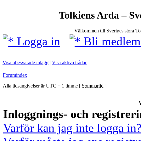
Tolkiens Arda – Sv
Välkommen till Sveriges stora T
Logga in
Bli medlem
Visa obesvarade inlägg
|
Visa aktiva trådar
Forumindex
Alla tidsangivelser är UTC + 1 timme [
Sommartid
]
V
Inloggnings- och registrer
Varför kan jag inte logga in