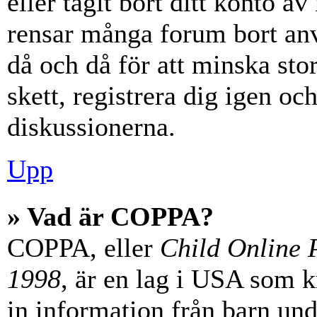
eller tagit bort ditt konto 
rensar många forum bort anv
då och då för att minska st
skett, registrera dig igen oc
diskussionerna.
Upp
» Vad är COPPA?
COPPA, eller
Child Online P
1998
, är en lag i USA som 
in information från barn unde