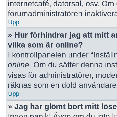
internetcafé, datorsal, osv. Om
forumadministratören inaktivera
Upp
» Hur förhindrar jag att mitt
vilka som är online?
I kontrollpanelen under “Inställ
online
. Om du sätter denna instä
visas för administratörer, mode
räknas som en dold användare
Upp
» Jag har glömt bort mitt lös
Ingen panik! Även om du inte k