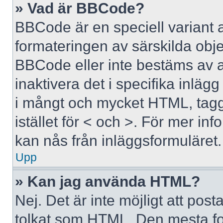
» Vad är BBCode?
BBCode är en speciell variant 
formateringen av särskilda obj
BBCode eller inte bestäms av 
inaktivera det i specifika inläg
i mångt och mycket HTML, tagga
istället för < och >. För mer 
kan nås från inläggsformuläret.
Upp
» Kan jag använda HTML?
Nej. Det är inte möjligt att po
tolkat som HTML. Den mesta 