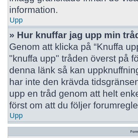
information.
Upp
» Hur knuffar jag upp min trå
Genom att klicka på “Knuffa upp
"knuffa upp" tråden överst på f
denna länk så kan uppknuffning 
har inte den krävda tidsgränsen
upp en tråd genom att helt enk
först om att du följer forumregl
Upp
Form