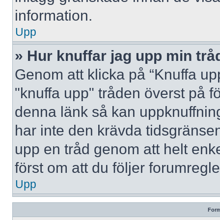
information.
Upp
» Hur knuffar jag upp min trå
Genom att klicka på “Knuffa upp
"knuffa upp" tråden överst på f
denna länk så kan uppknuffning 
har inte den krävda tidsgränsen
upp en tråd genom att helt enk
först om att du följer forumregl
Upp
Form