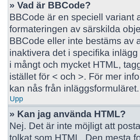
» Vad är BBCode?
BBCode är en speciell variant 
formateringen av särskilda obj
BBCode eller inte bestäms av 
inaktivera det i specifika inläg
i mångt och mycket HTML, tagga
istället för < och >. För mer 
kan nås från inläggsformuläret.
Upp
» Kan jag använda HTML?
Nej. Det är inte möjligt att po
tolkat som HTML. Den mesta 