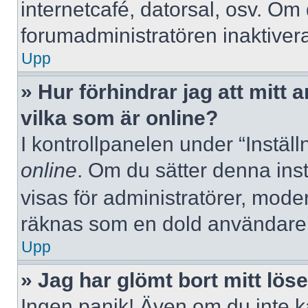
internetcafé, datorsal, osv. Om
forumadministratören inaktivera
Upp
» Hur förhindrar jag att mitt
vilka som är online?
I kontrollpanelen under “Inställ
online
. Om du sätter denna instä
visas för administratörer, mode
räknas som en dold användare
Upp
» Jag har glömt bort mitt lös
Ingen panik! Även om du inte k