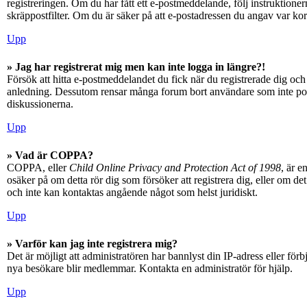
registreringen. Om du har fått ett e-postmeddelande, följ instruktioner
skräppostfilter. Om du är säker på att e-postadressen du angav var kor
Upp
» Jag har registrerat mig men kan inte logga in längre?!
Försök att hitta e-postmeddelandet du fick när du registrerade dig och 
anledning. Dessutom rensar många forum bort användare som inte posta
diskussionerna.
Upp
» Vad är COPPA?
COPPA, eller
Child Online Privacy and Protection Act of 1998
, är e
osäker på om detta rör dig som försöker att registrera dig, eller om d
och inte kan kontaktas angående något som helst juridiskt.
Upp
» Varför kan jag inte registrera mig?
Det är möjligt att administratören har bannlyst din IP-adress eller fö
nya besökare blir medlemmar. Kontakta en administratör för hjälp.
Upp