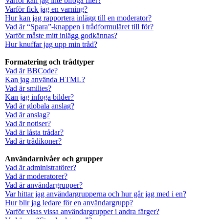
Varför kan jag inte bifoga filer?
Varför fick jag en varning?
Hur kan jag rapportera inlägg till en moderator?
Vad är “Spara”-knappen i trådformuläret till för?
Varför måste mitt inlägg godkännas?
Hur knuffar jag upp min tråd?
Formatering och trådtyper
Vad är BBCode?
Kan jag använda HTML?
Vad är smilies?
Kan jag infoga bilder?
Vad är globala anslag?
Vad är anslag?
Vad är notiser?
Vad är låsta trådar?
Vad är trådikoner?
Användarnivåer och grupper
Vad är administratörer?
Vad är moderatorer?
Vad är användargrupper?
Var hittar jag användargrupperna och hur går jag med i en?
Hur blir jag ledare för en användargrupp?
Varför visas vissa användargrupper i andra färger?