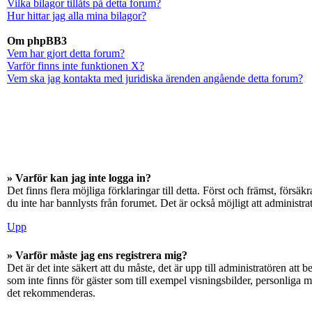
Vilka bilagor tillåts på detta forum?
Hur hittar jag alla mina bilagor?
Om phpBB3
Vem har gjort detta forum?
Varför finns inte funktionen X?
Vem ska jag kontakta med juridiska ärenden angående detta forum?
» Varför kan jag inte logga in?
Det finns flera möjliga förklaringar till detta. Först och främst, för
du inte har bannlysts från forumet. Det är också möjligt att administra
Upp
» Varför måste jag ens registrera mig?
Det är det inte säkert att du måste, det är upp till administratören att 
som inte finns för gäster som till exempel visningsbilder, personliga 
det rekommenderas.