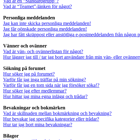
Vad är en “Standardgrupp”?
Vad är “Teamet”-länken för något?
Personliga meddelanden
Jag kan inte skicka personliga meddelanden!
Jag får oönskade personliga meddelanden!
Jag har fått skräppost eller anstötliga e-postmeddelanden från någon 
Vänner och ovänner
Vad är vän- och ovännerlistan för något?
Hur lägger jag till / tar jag bort användare från min vän- eller ovänners
Sökning på forumet
Hur söker jag på forumet?
Varför får jag inga träffar på min sökning?
Varför får jag en tom sida när jag försöker söka!?
Hur söker jag efter medlemmar?
Hur hittar jag mina egna inlägg och trådar?
Bevakningar och bokmärken
Vad är skillnaden mellan bokmärkning och bevakning?
Hur bevakar jag specifika kategorier eller trådar?
Hur tar jag bort mina bevakningar?
Bilagor