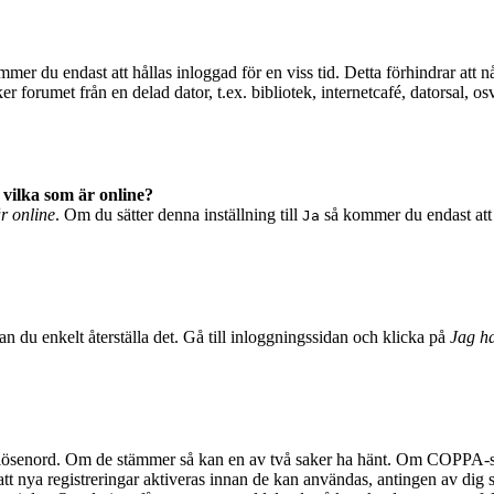
mer du endast att hållas inloggad för en viss tid. Detta förhindrar att n
 forumet från en delad dator, t.ex. bibliotek, internetcafé, datorsal, o
 vilka som är online?
är online
. Om du sätter denna inställning till
så kommer du endast att 
Ja
n du enkelt återställa det. Gå till inloggningssidan och klicka på
Jag ha
 lösenord. Om de stämmer så kan en av två saker ha hänt. Om COPPA-stö
 att nya registreringar aktiveras innan de kan användas, antingen av dig 