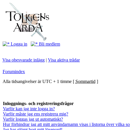
Logga in
Bli medlem
Visa obesvarade inlägg
|
Visa aktiva trådar
Forumindex
Alla tidsangivelser är UTC + 1 timme [
Sommartid
]
Inloggnings- och registreringsfrågor
Varför kan jag inte logga in?
Varför måste jag ens registrera mig?
Varför loggas jag ut automatiskt?
Hur förhindrar jag att mitt användarnamn visas i listorna över vilka s
Jag har glömt bort mitt lösenord!