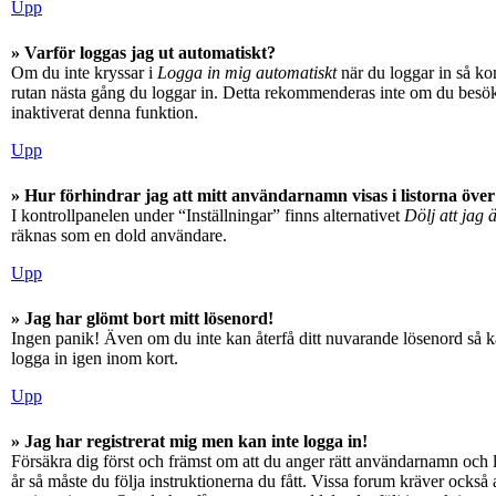
Upp
» Varför loggas jag ut automatiskt?
Om du inte kryssar i
Logga in mig automatiskt
när du loggar in så kom
rutan nästa gång du loggar in. Detta rekommenderas inte om du besöker
inaktiverat denna funktion.
Upp
» Hur förhindrar jag att mitt användarnamn visas i listorna över
I kontrollpanelen under “Inställningar” finns alternativet
Dölj att jag 
räknas som en dold användare.
Upp
» Jag har glömt bort mitt lösenord!
Ingen panik! Även om du inte kan återfå ditt nuvarande lösenord så ka
logga in igen inom kort.
Upp
» Jag har registrerat mig men kan inte logga in!
Försäkra dig först och främst om att du anger rätt användarnamn och
år så måste du följa instruktionerna du fått. Vissa forum kräver också