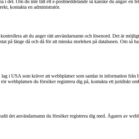
na i det. Om du inte fått ett e-postmeddelande så kanske du angav en fel
rekt, kontakta en administratör.
kontrollera att du anger rätt användarnamn och lösenord. Det är möjligt a
t på länge då och då för att minska storleken på databasen. Om så har s
n lag i USA som kräver att webbplatser som samlar in information från ba
et rör webbplatsen du försöker registrera dig på, kontakta ett juridiskt 
rbjudit det användarnamn du försöker registrera dig med. Ägaren av webbp