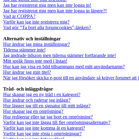
Jag har registrerat mig men kan inte logga in!
Jag har registrerat mig men kan inte logga in längre?!
Vad är COPPA?
Varför kan jag inte registrera mig?
Vad gör “Ta bort alla forumcookies”-länken?
Alternativ och inställningar
Hur ändrar jag mina inställningar?
Tiderna stämmer inte!
Jag ändrade tidszon men tiderna stämmer fortfarande inte!
Mitt språk finns inte med i listan!
Hur kan jag visa en bild tillsammans med mitt användarnamn?
Hur ändrar jag min titel?
När jag försöker skicka e-post till en användare så kräver forumet att 
Tråd- och inläggsfrågor
Hur skapar jag en ny tråd i en kategori?
Hur ändrar och raderar jag inlägg?
Hur lägger jag till en signatur till mitt inlägg?
Hur skapar jag en omröstning?
Hur redigerar eller tar jag bort en omröstning?
Varför kan jag inte lägga till fler omröstningsalternativ?
Varför kan jag inte komma åt en kategori?
Varför kan jag inte rösta i omröstningar?