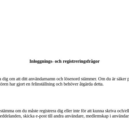
Inloggnings- och registreringsfrågor
säkra dig om att ditt användarnamn och lösenord stämmer. Om du är säker p
tören har gjort en felinställning och behöver åtgärda detta.
bestämma om du måste registrera dig eller inte för att kunna skriva och/el
meddelanden, skicka e-post till andra användare, medlemskap i användarg