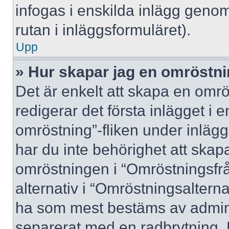
infogas i enskilda inlägg genom
rutan i inläggsformuläret).
Upp
» Hur skapar jag en omröstn
Det är enkelt att skapa en omrö
redigerar det första inlägget i 
omröstning”-fliken under inlägg
har du inte behörighet att skapa
omröstningen i “Omröstningsfrå
alternativ i “Omröstningsalterna
ha som mest bestäms av adminis
separerat med en radbrytning. 