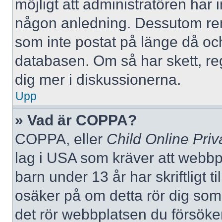
möjligt att administratören har in
någon anledning. Dessutom re
som inte postat på länge då och
databasen. Om så har skett, reg
dig mer i diskussionerna.
Upp
» Vad är COPPA?
COPPA, eller
Child Online Priv
lag i USA som kräver att webbp
barn under 13 år har skriftligt t
osäker på om detta rör dig som f
det rör webbplatsen du försöker