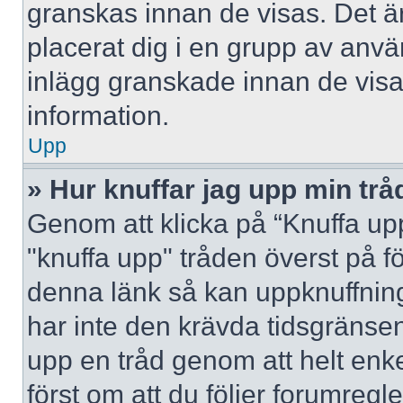
granskas innan de visas. Det är
placerat dig i en grupp av anv
inlägg granskade innan de visa
information.
Upp
» Hur knuffar jag upp min trå
Genom att klicka på “Knuffa upp
"knuffa upp" tråden överst på f
denna länk så kan uppknuffning 
har inte den krävda tidsgränsen
upp en tråd genom att helt enk
först om att du följer forumregl