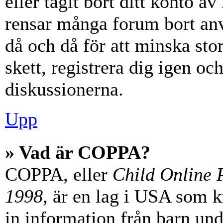
eller tagit bort ditt konto 
rensar många forum bort anv
då och då för att minska st
skett, registrera dig igen oc
diskussionerna.
Upp
» Vad är COPPA?
COPPA, eller
Child Online P
1998
, är en lag i USA som 
in information från barn unde