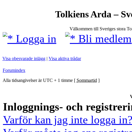
Tolkiens Arda – Sv
Välkommen till Sveriges stora T
Logga in
Bli medlem
Visa obesvarade inlägg
|
Visa aktiva trådar
Forumindex
Alla tidsangivelser är UTC + 1 timme [
Sommartid
]
V
Inloggnings- och registrer
Varför kan jag inte logga in