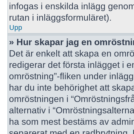
infogas i enskilda inlägg genom
rutan i inläggsformuläret).
Upp
» Hur skapar jag en omröstn
Det är enkelt att skapa en omrö
redigerar det första inlägget i 
omröstning”-fliken under inlägg
har du inte behörighet att skapa
omröstningen i “Omröstningsfrå
alternativ i “Omröstningsalterna
ha som mest bestäms av adminis
separerat med en radbrytning. 