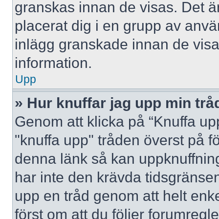
granskas innan de visas. Det är
placerat dig i en grupp av anv
inlägg granskade innan de visa
information.
Upp
» Hur knuffar jag upp min trå
Genom att klicka på “Knuffa upp
"knuffa upp" tråden överst på f
denna länk så kan uppknuffning 
har inte den krävda tidsgränsen
upp en tråd genom att helt enk
först om att du följer forumregl