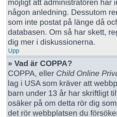
möjligt att administratören har in
någon anledning. Dessutom re
som inte postat på länge då och
databasen. Om så har skett, reg
dig mer i diskussionerna.
Upp
» Vad är COPPA?
COPPA, eller
Child Online Priv
lag i USA som kräver att webbp
barn under 13 år har skriftligt t
osäker på om detta rör dig som f
det rör webbplatsen du försöker