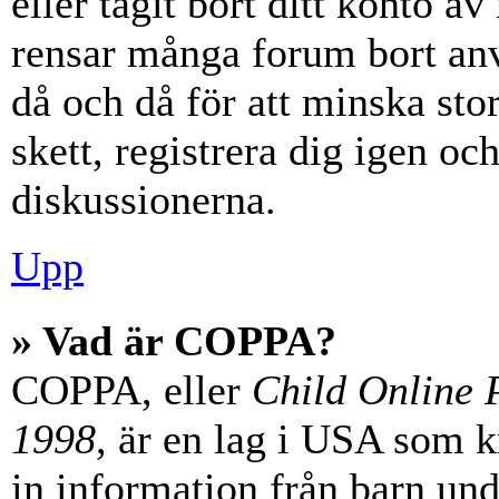
eller tagit bort ditt konto 
rensar många forum bort anv
då och då för att minska st
skett, registrera dig igen oc
diskussionerna.
Upp
» Vad är COPPA?
COPPA, eller
Child Online P
1998
, är en lag i USA som 
in information från barn unde