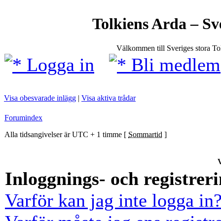
Tolkiens Arda – Sv
Välkommen till Sveriges stora T
Logga in
Bli medlem
Visa obesvarade inlägg
|
Visa aktiva trådar
Forumindex
Alla tidsangivelser är UTC + 1 timme [
Sommartid
]
V
Inloggnings- och registrer
Varför kan jag inte logga in