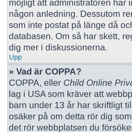
möjligt att administratören har in
någon anledning. Dessutom re
som inte postat på länge då och
databasen. Om så har skett, reg
dig mer i diskussionerna.
Upp
» Vad är COPPA?
COPPA, eller
Child Online Priv
lag i USA som kräver att webbp
barn under 13 år har skriftligt t
osäker på om detta rör dig som f
det rör webbplatsen du försöker