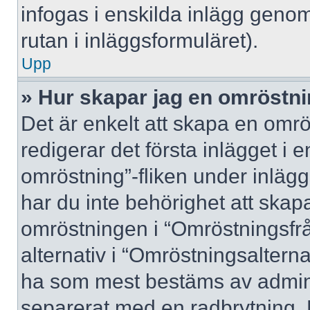
infogas i enskilda inlägg genom
rutan i inläggsformuläret).
Upp
» Hur skapar jag en omröstn
Det är enkelt att skapa en omrö
redigerar det första inlägget i 
omröstning”-fliken under inlägg
har du inte behörighet att skapa
omröstningen i “Omröstningsfrå
alternativ i “Omröstningsalterna
ha som mest bestäms av adminis
separerat med en radbrytning. 