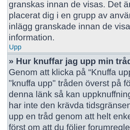
granskas innan de visas. Det är
placerat dig i en grupp av anv
inlägg granskade innan de visa
information.
Upp
» Hur knuffar jag upp min trå
Genom att klicka på “Knuffa upp
"knuffa upp" tråden överst på f
denna länk så kan uppknuffning 
har inte den krävda tidsgränsen
upp en tråd genom att helt enk
först om att du följer forumregl