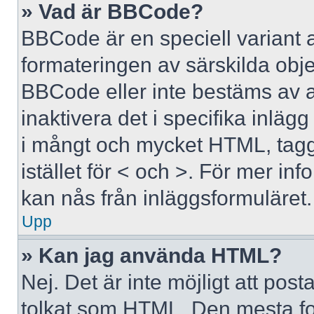
» Vad är BBCode?
BBCode är en speciell variant 
formateringen av särskilda obj
BBCode eller inte bestäms av 
inaktivera det i specifika inläg
i mångt och mycket HTML, tagga
istället för < och >. För mer 
kan nås från inläggsformuläret.
Upp
» Kan jag använda HTML?
Nej. Det är inte möjligt att po
tolkat som HTML. Den mesta 