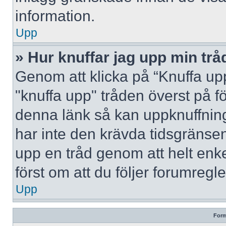
information.
Upp
» Hur knuffar jag upp min trå
Genom att klicka på “Knuffa upp
"knuffa upp" tråden överst på f
denna länk så kan uppknuffning 
har inte den krävda tidsgränsen
upp en tråd genom att helt enk
först om att du följer forumregl
Upp
Form