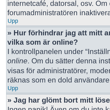
internetcafé, datorsal, osv. Om
forumadministratören inaktivera
Upp
» Hur förhindrar jag att mitt
vilka som är online?
I kontrollpanelen under “Inställ
online
. Om du sätter denna instä
visas för administratörer, mode
räknas som en dold användare
Upp
» Jag har glömt bort mitt lös
Ingen panik! Även om du inte k