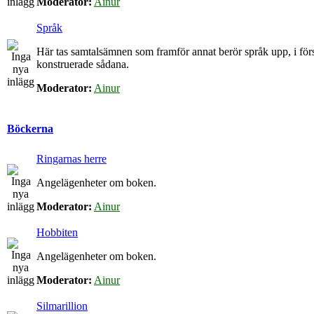
Moderator:
Ainur
Språk
Här tas samtalsämnen som framför annat berör språk upp, i för
konstruerade sådana.
Moderator:
Ainur
Böckerna
Ringarnas herre
Angelägenheter om boken.
Moderator:
Ainur
Hobbiten
Angelägenheter om boken.
Moderator:
Ainur
Silmarillion