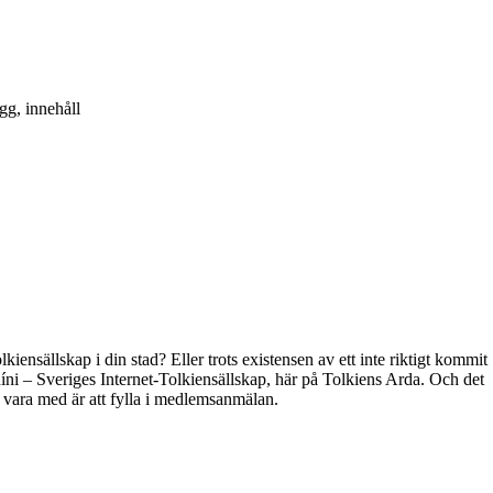
gg, innehåll
kiensällskap i din stad? Eller trots existensen av ett inte riktigt kommit
híni – Sveriges Internet-Tolkiensällskap, här på Tolkiens Arda. Och det
t vara med är att fylla i medlemsanmälan.