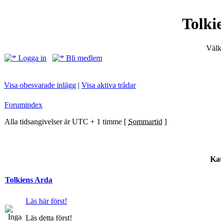
Tolki
Välk
Logga in
Bli medlem
Visa obesvarade inlägg
|
Visa aktiva trådar
Forumindex
Alla tidsangivelser är UTC + 1 timme [
Sommartid
]
Kat
Tolkiens Arda
Läs här först!
Läs detta först!