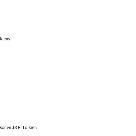
lkiens
ersonen JRR Tolkien