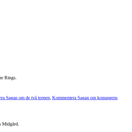
he Rings.
a Sagan om de två tornen
,
Kommentera Sagan om konungens
ns Midgård.