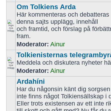
Om Tolkiens Arda
Här kommenteras och debatteras 
denna sajts upplägg, innehåll
och framtid, och förslag på förbätt
fram.
Moderator:
Ainur
Tolkienisternas telegrambyr
Meddela och diskutera nyheter hä
Moderator:
Ainur
Ardahíni
Har du någonsin känt dig sorgsen f
inte finns något Tolkiensällskap i 
Eller trots existensen av ett inte r
till skott och gått med? Nu får du 