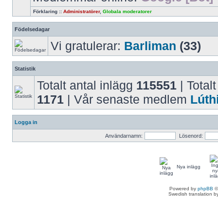
Förklaring ::
Administratörer
,
Globala moderatorer
Födelsedagar
Vi gratulerar:
Barliman
(33)
Statistik
Totalt antal inlägg
115551
| Totalt
1171
| Vår senaste medlem
Lúth
Logga in
Användarnamn:
Lösenord:
Nya inlägg
Powered by
phpBB
©
Swedish translation 