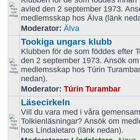
avled den 2 september 1973. An
medlemsskap hos Älva (länk neda
Moderator:
Älva
Tookiga ungars klubb
Klubben för de som föddes efter T
den 2 september 1973. Ansök om
medlemsskap hos Túrin Turambar
nedan).
Moderator:
Túrin Turambar
Läsecirkeln
Vill du vara med i våra gemens
Tolkienläsningar? Ansök om med
hos Líndaletaro (länk nedan).