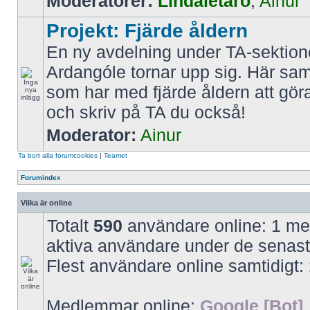
Moderatorer:
Líndaletaro
,
Ainur
Projekt: Fjärde åldern
En ny avdelning under TA-sektio
Ardangóle tornar upp sig. Här saml
som har med fjärde åldern att gör
och skriv på TA du också!
Moderator:
Ainur
Ta bort alla forumcookies
|
Teamet
Forumindex
Vilka är online
Totalt
590
användare online: 1 med
aktiva användare under de senast
Flest användare online samtidigt:
Medlemmar online:
Google [Bot]