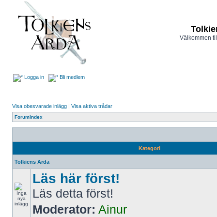
Tolkie
Välkommen til
Logga in
Bli medlem
Visa obesvarade inlägg
|
Visa aktiva trådar
Forumindex
Kategori
Tolkiens Arda
Läs här först!
Läs detta först!
Moderator:
Ainur