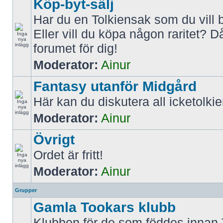
Köp-byt-sälj
Har du en Tolkiensak som du vill 
Eller vill du köpa någon raritet? D
forumet för dig!
Moderator:
Ainur
Fantasy utanför Midgård
Här kan du diskutera all icketolki
Moderator:
Ainur
Övrigt
Ordet är fritt!
Moderator:
Ainur
Grupper
Gamla Tookars klubb
Klubben för de som föddes innan 