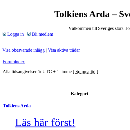
Tolkiens Arda – Sv
Välkommen till Sveriges stora T
Logga in
Bli medlem
Visa obesvarade inlägg
|
Visa aktiva trådar
Forumindex
Alla tidsangivelser är UTC + 1 timme [
Sommartid
]
Kategori
Tolkiens Arda
Läs här först!