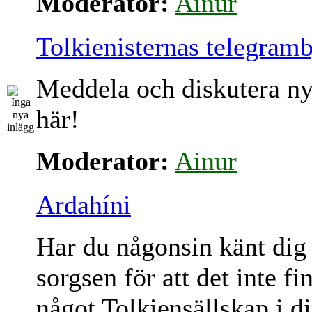
Moderator:
Ainur
Tolkienisternas telegram
Meddela och diskutera ny
här!
Moderator:
Ainur
Ardahíni
Har du någonsin känt dig
sorgsen för att det inte fi
något Tolkiensällskap i d