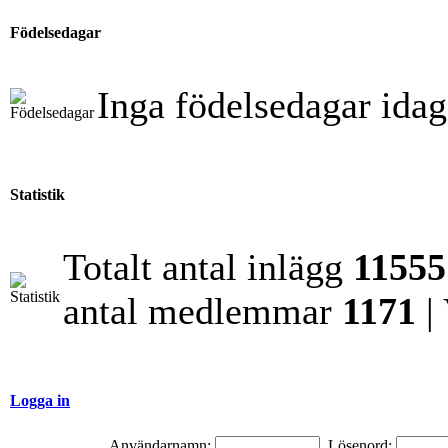
Födelsedagar
Inga födelsedagar idag
Statistik
Totalt antal inlägg
11555
antal medlemmar
1171
|
Logga in
Användarnamn:
Lösenord: