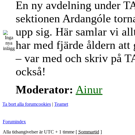
En ny avdelning under T
sektionen Ardangóle torn
upp sig. Här samlar vi al
har med fjärde åldern att
– var med och skriv på T
också!
Moderator:
Ainur
Ta bort alla forumcookies
|
Teamet
Forumindex
Alla tidsangivelser är UTC + 1 timme [
Sommartid
]