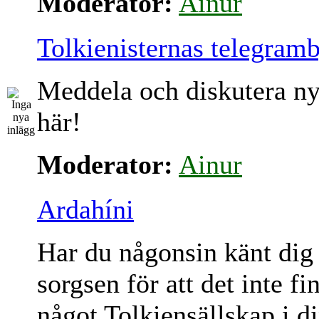
Moderator:
Ainur
Tolkienisternas telegram
Meddela och diskutera ny
här!
Moderator:
Ainur
Ardahíni
Har du någonsin känt dig
sorgsen för att det inte fi
något Tolkiensällskap i d