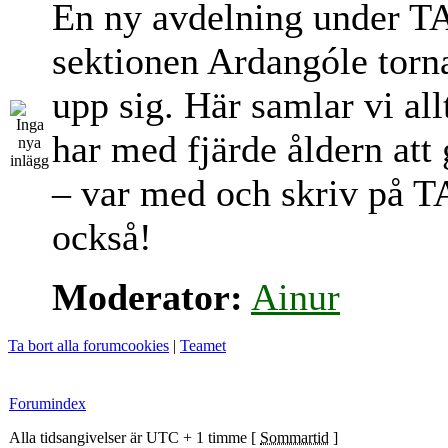
En ny avdelning under T
sektionen Ardangóle torn
upp sig. Här samlar vi al
har med fjärde åldern att
– var med och skriv på T
också!
Moderator:
Ainur
Ta bort alla forumcookies
|
Teamet
Forumindex
Alla tidsangivelser är UTC + 1 timme [
Sommartid
]