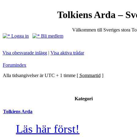
Tolkiens Arda – Sv
Välkommen till Sveriges stora T
Logga in
Bli medlem
Visa obesvarade inlägg
|
Visa aktiva trådar
Forumindex
Alla tidsangivelser är UTC + 1 timme [
Sommartid
]
Kategori
Tolkiens Arda
Läs här först!