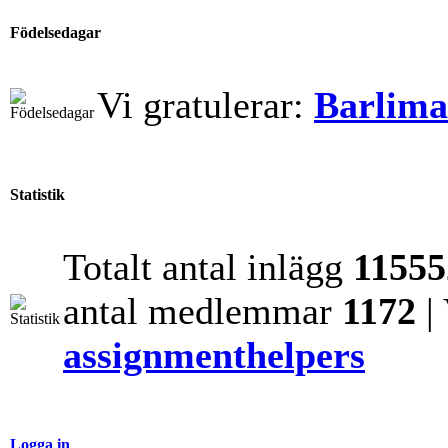
Födelsedagar
Vi gratulerar:
Barlim
Statistik
Totalt antal inlägg
11555
antal medlemmar
1172
|
assignmenthelpers
Logga in