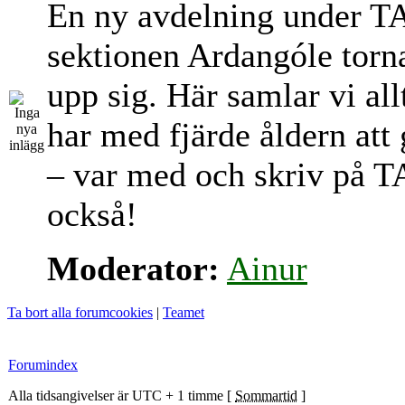
En ny avdelning under T
sektionen Ardangóle torn
upp sig. Här samlar vi al
har med fjärde åldern att
– var med och skriv på T
också!
Moderator:
Ainur
Ta bort alla forumcookies
|
Teamet
Forumindex
Alla tidsangivelser är UTC + 1 timme [
Sommartid
]