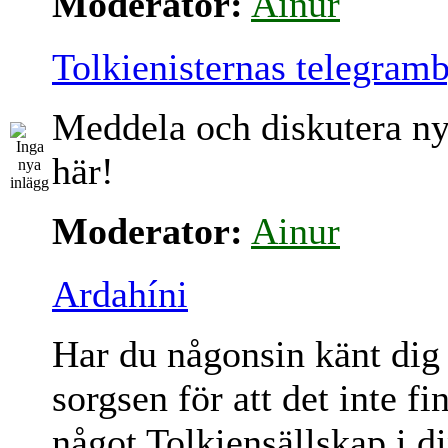
Moderator:
Ainur
Tolkienisternas telegram
Meddela och diskutera ny
här!
Moderator:
Ainur
Ardahíni
Har du någonsin känt dig
sorgsen för att det inte fi
något Tolkiensällskap i d