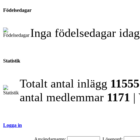
Födelsedagar
Inga födelsedagar idag
Statistik
Totalt antal inlägg
11555
antal medlemmar
1171
|
Logga in
Användarnamn:
Lösenord: