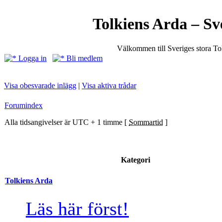
Tolkiens Arda – Sv
Välkommen till Sveriges stora T
Logga in
Bli medlem
Visa obesvarade inlägg
|
Visa aktiva trådar
Forumindex
Alla tidsangivelser är UTC + 1 timme [
Sommartid
]
Kategori
Tolkiens Arda
Läs här först!