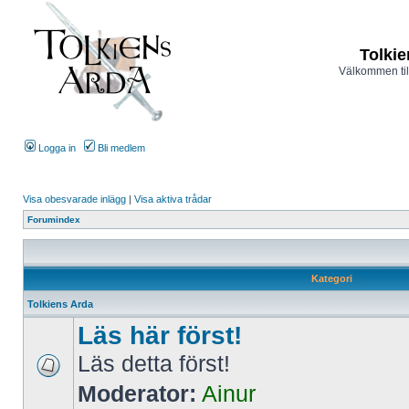
Tolkie
Välkommen til
Logga in
Bli medlem
Visa obesvarade inlägg
|
Visa aktiva trådar
Forumindex
Kategori
Tolkiens Arda
Läs här först!
Läs detta först!
Moderator:
Ainur