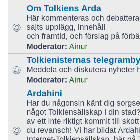
Om Tolkiens Arda
Här kommenteras och debattera
sajts upplägg, innehåll
och framtid, och förslag på förbä
Moderator:
Ainur
Tolkienisternas telegramb
Meddela och diskutera nyheter h
Moderator:
Ainur
Ardahíni
Har du någonsin känt dig sorgsen 
något Tolkiensällskap i din stad?
av ett inte riktigt kommit till sk
du revansch! Vi har bildat Ardah
Internet-Tolkiensällskap, här på