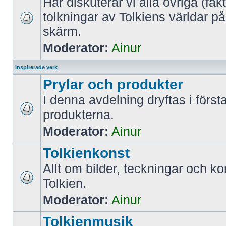
Här diskuterar vi alla övriga (fak
tolkningar av Tolkiens världar på
skärm.
Moderator:
Ainur
Inspirerade verk
Prylar och produkter
I denna avdelning dryftas i först
produkterna.
Moderator:
Ainur
Tolkienkonst
Allt om bilder, teckningar och k
Tolkien.
Moderator:
Ainur
Tolkienmusik