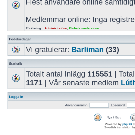
Flest användare online samtidig
Medlemmar online: Inga registr
Förklaring ::
Administratörer
,
Globala moderatorer
Födelsedagar
Vi gratulerar:
Barliman
(33)
Statistik
Totalt antal inlägg
115551
| Total
1171
| Vår senaste medlem
Lút
Logga in
Användarnamn:
Lösenord:
Nya inlägg
Powered by
phpBB
©
Swedish translation 