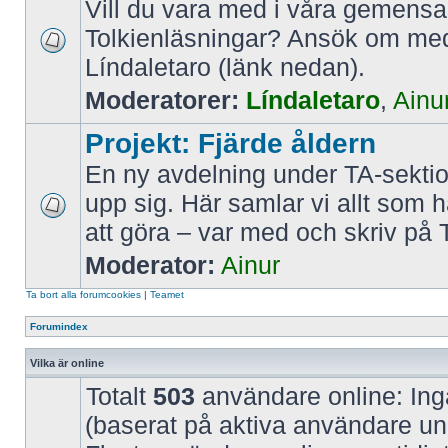
Vill du vara med i våra gemen
Tolkienläsningar? Ansök om m
Líndaletaro (länk nedan).
Moderatorer:
Líndaletaro
,
Ainu
Projekt: Fjärde åldern
En ny avdelning under TA-sekti
upp sig. Här samlar vi allt som 
att göra – var med och skriv på 
Moderator:
Ainur
Ta bort alla forumcookies
|
Teamet
Forumindex
Vilka är online
Totalt
503
användare online: Ing
(baserat på aktiva användare un