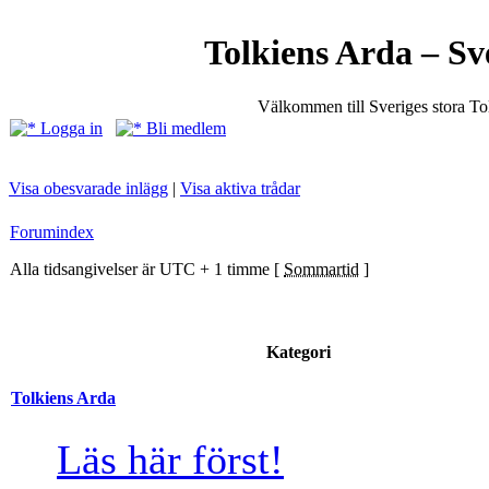
Tolkiens Arda – Sv
Välkommen till Sveriges stora T
Logga in
Bli medlem
Visa obesvarade inlägg
|
Visa aktiva trådar
Forumindex
Alla tidsangivelser är UTC + 1 timme [
Sommartid
]
Kategori
Tolkiens Arda
Läs här först!