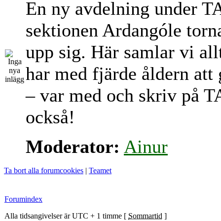
En ny avdelning under T
sektionen Ardangóle torn
upp sig. Här samlar vi al
har med fjärde åldern att
– var med och skriv på T
också!
Moderator:
Ainur
Ta bort alla forumcookies
|
Teamet
Forumindex
Alla tidsangivelser är UTC + 1 timme [
Sommartid
]