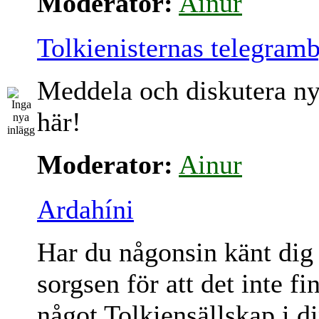
Moderator:
Ainur
Tolkienisternas telegram
Meddela och diskutera ny
här!
Moderator:
Ainur
Ardahíni
Har du någonsin känt dig
sorgsen för att det inte fi
något Tolkiensällskap i d