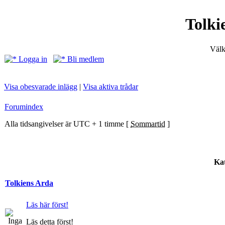
Tolki
Välk
Logga in
Bli medlem
Visa obesvarade inlägg
|
Visa aktiva trådar
Forumindex
Alla tidsangivelser är UTC + 1 timme [
Sommartid
]
Kat
Tolkiens Arda
Läs här först!
Läs detta först!