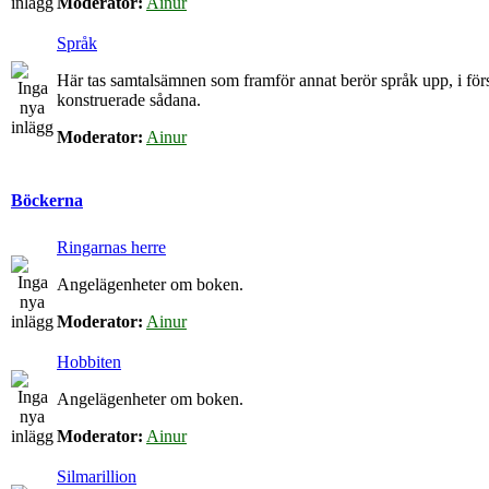
Moderator:
Ainur
Språk
Här tas samtalsämnen som framför annat berör språk upp, i för
konstruerade sådana.
Moderator:
Ainur
Böckerna
Ringarnas herre
Angelägenheter om boken.
Moderator:
Ainur
Hobbiten
Angelägenheter om boken.
Moderator:
Ainur
Silmarillion