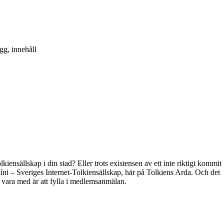
gg, innehåll
kiensällskap i din stad? Eller trots existensen av ett inte riktigt kommit
híni – Sveriges Internet-Tolkiensällskap, här på Tolkiens Arda. Och det
t vara med är att fylla i medlemsanmälan.