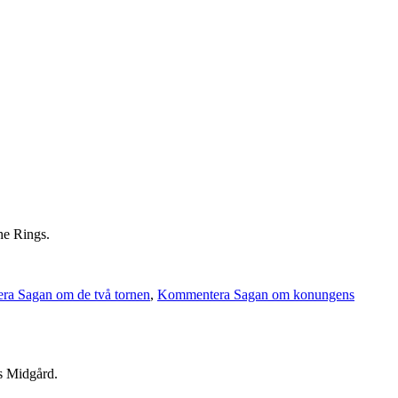
he Rings.
a Sagan om de två tornen
,
Kommentera Sagan om konungens
ns Midgård.