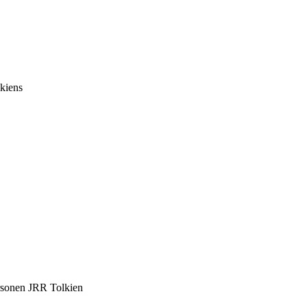
lkiens
ersonen JRR Tolkien