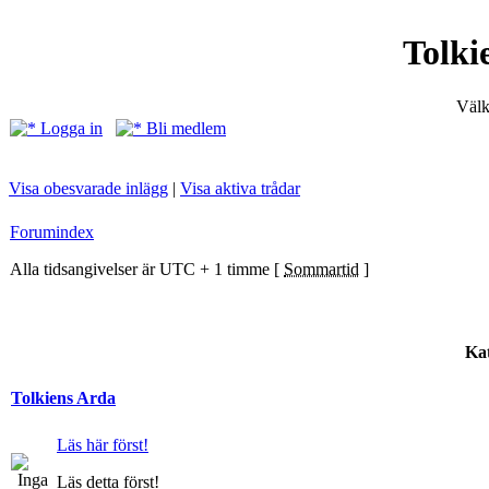
Tolki
Välk
Logga in
Bli medlem
Visa obesvarade inlägg
|
Visa aktiva trådar
Forumindex
Alla tidsangivelser är UTC + 1 timme [
Sommartid
]
Kat
Tolkiens Arda
Läs här först!
Läs detta först!