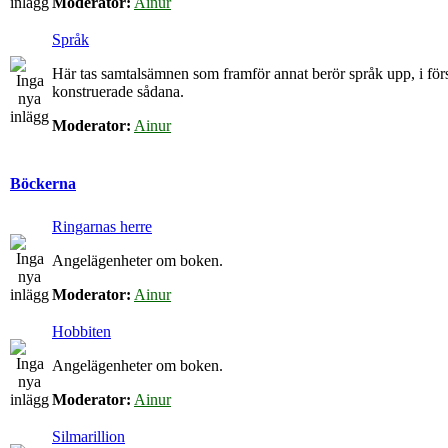
Moderator:
Ainur
Språk
Här tas samtalsämnen som framför annat berör språk upp, i för
konstruerade sådana.
Moderator:
Ainur
Böckerna
Ringarnas herre
Angelägenheter om boken.
Moderator:
Ainur
Hobbiten
Angelägenheter om boken.
Moderator:
Ainur
Silmarillion