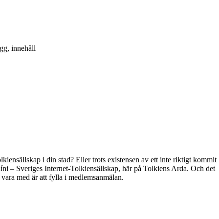
gg, innehåll
kiensällskap i din stad? Eller trots existensen av ett inte riktigt kommit
híni – Sveriges Internet-Tolkiensällskap, här på Tolkiens Arda. Och det
t vara med är att fylla i medlemsanmälan.