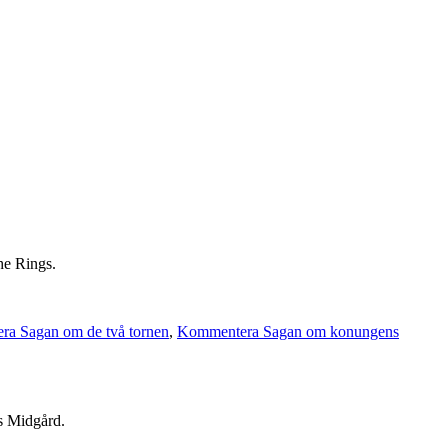
he Rings.
a Sagan om de två tornen
,
Kommentera Sagan om konungens
ns Midgård.