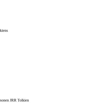
lkiens
ersonen JRR Tolkien