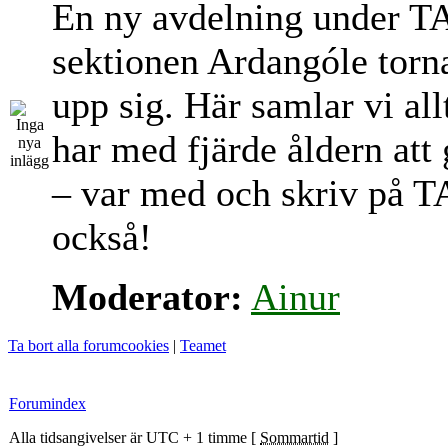
En ny avdelning under T
sektionen Ardangóle torn
upp sig. Här samlar vi al
har med fjärde åldern att
– var med och skriv på T
också!
Moderator:
Ainur
Ta bort alla forumcookies
|
Teamet
Forumindex
Alla tidsangivelser är UTC + 1 timme [
Sommartid
]