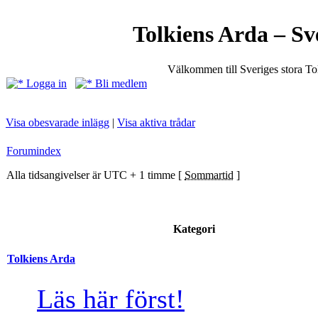
Tolkiens Arda – Sv
Välkommen till Sveriges stora T
Logga in
Bli medlem
Visa obesvarade inlägg
|
Visa aktiva trådar
Forumindex
Alla tidsangivelser är UTC + 1 timme [
Sommartid
]
Kategori
Tolkiens Arda
Läs här först!