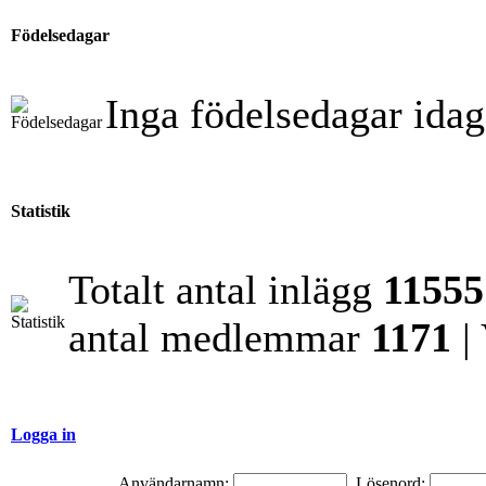
Födelsedagar
Inga födelsedagar idag
Statistik
Totalt antal inlägg
11555
antal medlemmar
1171
|
Logga in
Användarnamn:
Lösenord: