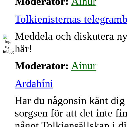
Moderator:
Ainur
Tolkienisternas telegram
Meddela och diskutera ny
här!
Moderator:
Ainur
Ardahíni
Har du någonsin känt dig
sorgsen för att det inte fi
något Tolkiensällskap i d