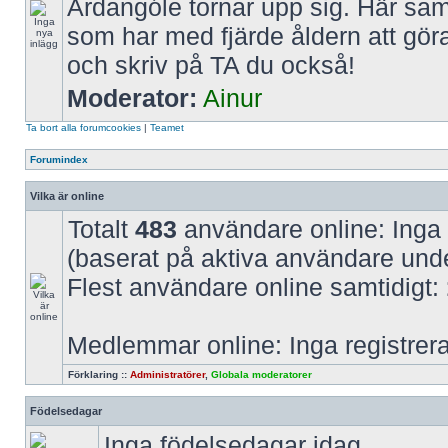
Ardangóle tornar upp sig. Här saml
som har med fjärde åldern att gör
och skriv på TA du också!
Moderator:
Ainur
Ta bort alla forumcookies
|
Teamet
Forumindex
Vilka är online
Totalt
483
användare online: Inga
(baserat på aktiva användare und
Flest användare online samtidigt:
Medlemmar online: Inga registre
Förklaring ::
Administratörer
,
Globala moderatorer
Födelsedagar
Inga födelsedagar idag.