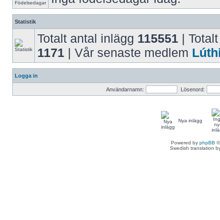
Statistik
Totalt antal inlägg
115551
| Totalt
1171
| Vår senaste medlem
Lúth
Logga in
Användarnamn:
Lösenord:
Nya inlägg
Powered by
phpBB
©
Swedish translation 