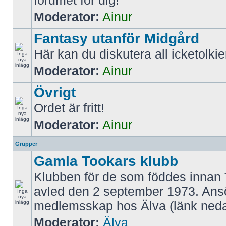
forumet för dig!
Moderator:
Ainur
Fantasy utanför Midgård
Här kan du diskutera all icketolki
Moderator:
Ainur
Övrigt
Ordet är fritt!
Moderator:
Ainur
Grupper
Gamla Tookars klubb
Klubben för de som föddes innan 
avled den 2 september 1973. An
medlemsskap hos Älva (länk neda
Moderator:
Älva