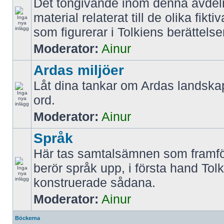
Det tongivande inom denna avdel
material relaterat till de olika fikt
som figurerar i Tolkiens berättelse
Moderator:
Ainur
Ardas miljöer
Låt dina tankar om Ardas landskap
ord.
Moderator:
Ainur
Språk
Här tas samtalsämnen som framfö
berör språk upp, i första hand Tol
konstruerade sådana.
Moderator:
Ainur
Böckerna