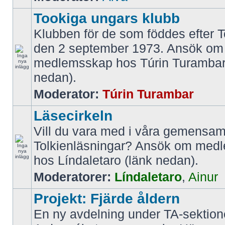
Tookiga ungars klubb
Klubben för de som föddes efter T
den 2 september 1973. Ansök om
medlemsskap hos Túrin Turambar
nedan).
Moderator:
Túrin Turambar
Läsecirkeln
Vill du vara med i våra gemens
Tolkienläsningar? Ansök om med
hos Líndaletaro (länk nedan).
Moderatorer:
Líndaletaro
,
Ainur
Projekt: Fjärde åldern
En ny avdelning under TA-sektio