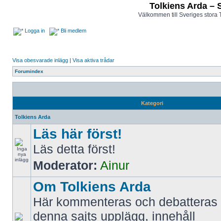
Tolkiens Arda – 
Välkommen till Sveriges stora 
Logga in
Bli medlem
Visa obesvarade inlägg
|
Visa aktiva trådar
Forumindex
Kategori
Tolkiens Arda
Läs här först!
Läs detta först!
Moderator:
Ainur
Om Tolkiens Arda
Här kommenteras och debatteras 
denna sajts upplägg, innehåll