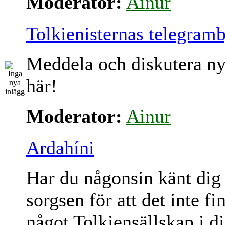
Moderator:
Ainur
Tolkienisternas telegram
Meddela och diskutera ny
här!
Moderator:
Ainur
Ardahíni
Har du någonsin känt dig
sorgsen för att det inte fi
något Tolkiensällskap i d