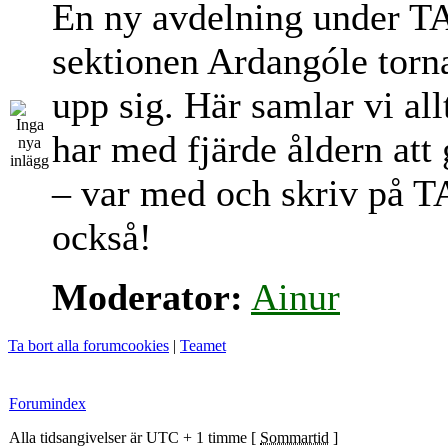
En ny avdelning under T
sektionen Ardangóle torn
upp sig. Här samlar vi al
har med fjärde åldern att
– var med och skriv på T
också!
Moderator:
Ainur
Ta bort alla forumcookies
|
Teamet
Forumindex
Alla tidsangivelser är UTC + 1 timme [
Sommartid
]