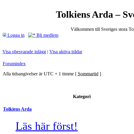
Tolkiens Arda – Sv
Välkommen till Sveriges stora T
Logga in
Bli medlem
Visa obesvarade inlägg
|
Visa aktiva trådar
Forumindex
Alla tidsangivelser är UTC + 1 timme [
Sommartid
]
Kategori
Tolkiens Arda
Läs här först!