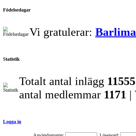
Födelsedagar
Vi gratulerar:
Barlim
Statistik
Totalt antal inlägg
11555
antal medlemmar
1171
|
Logga in
Användarnamn:
Lösenord: