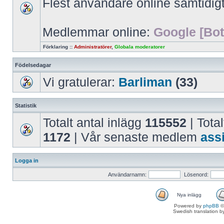
Flest användare online samtidig
Medlemmar online:
Google [Bot
Förklaring ::
Administratörer
,
Globala moderatorer
Födelsedagar
Vi gratulerar:
Barliman
(33)
Statistik
Totalt antal inlägg
115552
| Total
1172
| Vår senaste medlem
ass
Logga in
Användarnamn:
Lösenord:
Nya inlägg
Powered by
phpBB
©
Swedish translation 