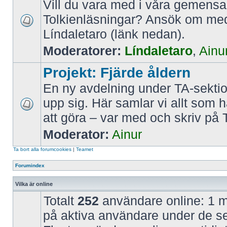
Vill du vara med i våra gemen
Tolkienläsningar? Ansök om m
Líndaletaro (länk nedan).
Moderatorer:
Líndaletaro
,
Ainu
Projekt: Fjärde åldern
En ny avdelning under TA-sekti
upp sig. Här samlar vi allt som 
att göra – var med och skriv på 
Moderator:
Ainur
Ta bort alla forumcookies
|
Teamet
Forumindex
Vilka är online
Totalt
252
användare online: 1 m
på aktiva användare under de s