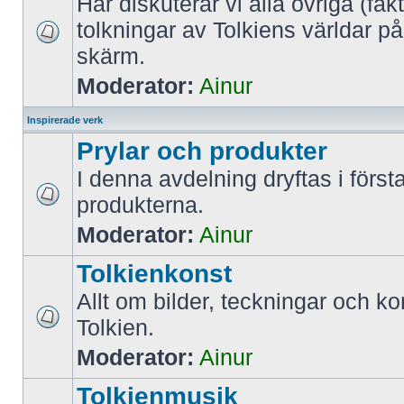
Här diskuterar vi alla övriga (fak
tolkningar av Tolkiens världar på
skärm.
Moderator:
Ainur
Inspirerade verk
Prylar och produkter
I denna avdelning dryftas i först
produkterna.
Moderator:
Ainur
Tolkienkonst
Allt om bilder, teckningar och k
Tolkien.
Moderator:
Ainur
Tolkienmusik