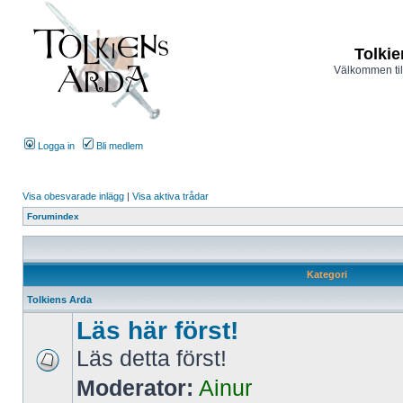
Tolkie
Välkommen til
Logga in
Bli medlem
Visa obesvarade inlägg
|
Visa aktiva trådar
Forumindex
Kategori
Tolkiens Arda
Läs här först!
Läs detta först!
Moderator:
Ainur