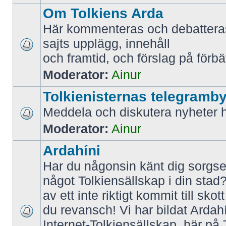
Om Tolkiens Arda
Här kommenteras och debattera
sajts upplägg, innehåll
och framtid, och förslag på förbä
Moderator:
Ainur
Tolkienisternas telegramb
Meddela och diskutera nyheter h
Moderator:
Ainur
Ardahíni
Har du någonsin känt dig sorgsen 
något Tolkiensällskap i din stad?
av ett inte riktigt kommit till sk
du revansch! Vi har bildat Ardah
Internet-Tolkiensällskap, här på