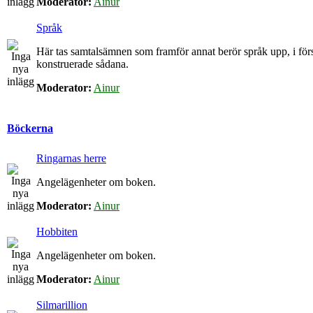
Moderator:
Ainur
Språk
Här tas samtalsämnen som framför annat berör språk upp, i för
konstruerade sådana.
Moderator:
Ainur
Böckerna
Ringarnas herre
Angelägenheter om boken.
Moderator:
Ainur
Hobbiten
Angelägenheter om boken.
Moderator:
Ainur
Silmarillion