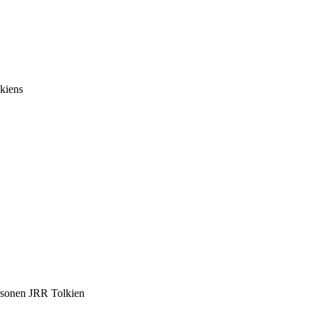
lkiens
ersonen JRR Tolkien