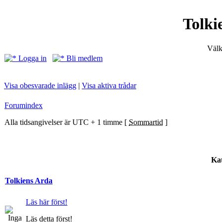
Tolki
Välk
Logga in
Bli medlem
Visa obesvarade inlägg
|
Visa aktiva trådar
Forumindex
Alla tidsangivelser är UTC + 1 timme [
Sommartid
]
Kat
Tolkiens Arda
Läs här först!
Läs detta först!