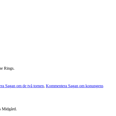
he Rings.
a Sagan om de två tornen
,
Kommentera Sagan om konungens
ns Midgård.