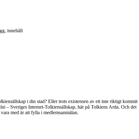
gg, innehåll
kiensällskap i din stad? Eller trots existensen av ett inte riktigt kommit
híni – Sveriges Internet-Tolkiensällskap, här på Tolkiens Arda. Och det
t vara med är att fylla i medlemsanmälan.