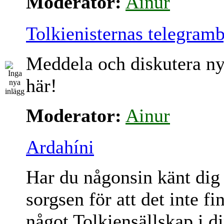
Moderator:
Ainur
Tolkienisternas telegram
Meddela och diskutera ny
här!
Moderator:
Ainur
Ardahíni
Har du någonsin känt dig
sorgsen för att det inte fi
något Tolkiensällskap i d