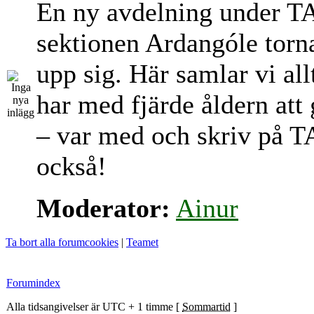
En ny avdelning under T
sektionen Ardangóle torn
upp sig. Här samlar vi al
har med fjärde åldern att
– var med och skriv på T
också!
Moderator:
Ainur
Ta bort alla forumcookies
|
Teamet
Forumindex
Alla tidsangivelser är UTC + 1 timme [
Sommartid
]