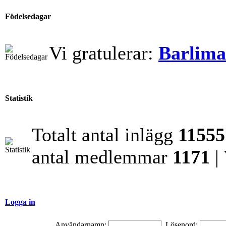
Födelsedagar
Vi gratulerar:
Barlim
Statistik
Totalt antal inlägg
11555
antal medlemmar
1171
|
Logga in
Användarnamn:
Lösenord: