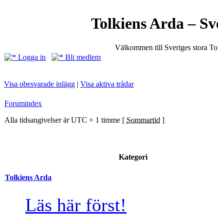
Tolkiens Arda – Sv
Välkommen till Sveriges stora T
Logga in
Bli medlem
Visa obesvarade inlägg
|
Visa aktiva trådar
Forumindex
Alla tidsangivelser är UTC + 1 timme [
Sommartid
]
Kategori
Tolkiens Arda
Läs här först!