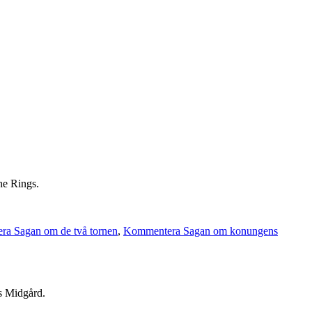
he Rings.
a Sagan om de två tornen
,
Kommentera Sagan om konungens
ns Midgård.