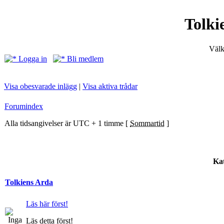
Tolki
Välk
Logga in
Bli medlem
Visa obesvarade inlägg
|
Visa aktiva trådar
Forumindex
Alla tidsangivelser är UTC + 1 timme [
Sommartid
]
Kat
Tolkiens Arda
Läs här först!
Läs detta först!