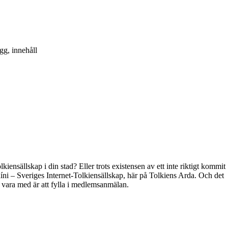
gg, innehåll
kiensällskap i din stad? Eller trots existensen av ett inte riktigt kommit
híni – Sveriges Internet-Tolkiensällskap, här på Tolkiens Arda. Och det
t vara med är att fylla i medlemsanmälan.