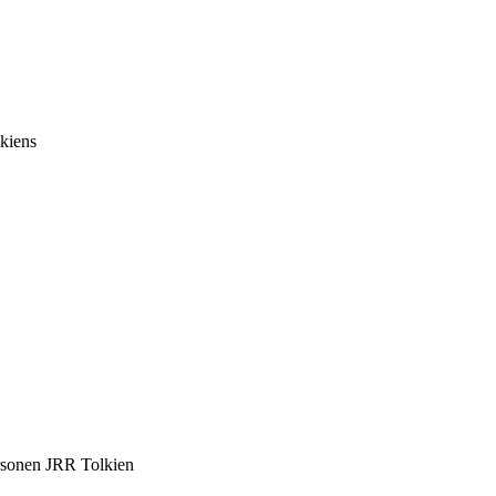
lkiens
ersonen JRR Tolkien