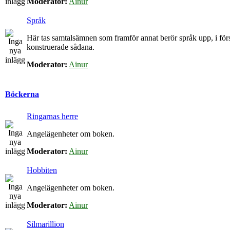
Moderator:
Ainur
Språk
Här tas samtalsämnen som framför annat berör språk upp, i för
konstruerade sådana.
Moderator:
Ainur
Böckerna
Ringarnas herre
Angelägenheter om boken.
Moderator:
Ainur
Hobbiten
Angelägenheter om boken.
Moderator:
Ainur
Silmarillion