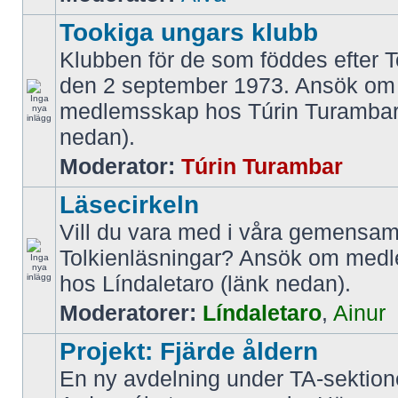
Tookiga ungars klubb
Klubben för de som föddes efter T
den 2 september 1973. Ansök om
medlemsskap hos Túrin Turambar
nedan).
Moderator:
Túrin Turambar
Läsecirkeln
Vill du vara med i våra gemens
Tolkienläsningar? Ansök om med
hos Líndaletaro (länk nedan).
Moderatorer:
Líndaletaro
,
Ainur
Projekt: Fjärde åldern
En ny avdelning under TA-sektio