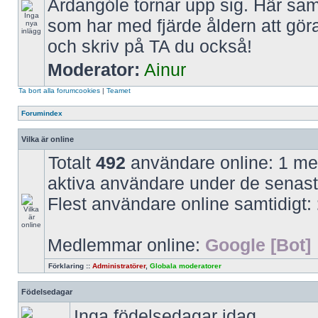
Ardangóle tornar upp sig. Här saml
som har med fjärde åldern att gör
och skriv på TA du också!
Moderator:
Ainur
Ta bort alla forumcookies
|
Teamet
Forumindex
Vilka är online
Totalt
492
användare online: 1 med
aktiva användare under de senast
Flest användare online samtidigt:
Medlemmar online:
Google [Bot]
Förklaring ::
Administratörer
,
Globala moderatorer
Födelsedagar
Inga födelsedagar idag.