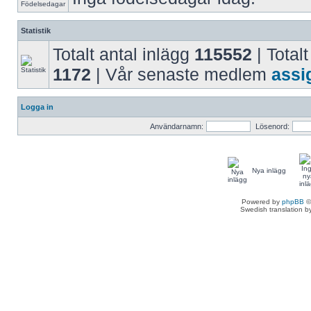
Statistik
Totalt antal inlägg
115552
| Totalt
1172
| Vår senaste medlem
assi
Logga in
Användarnamn:
Lösenord:
Nya inlägg
Powered by
phpBB
©
Swedish translation 