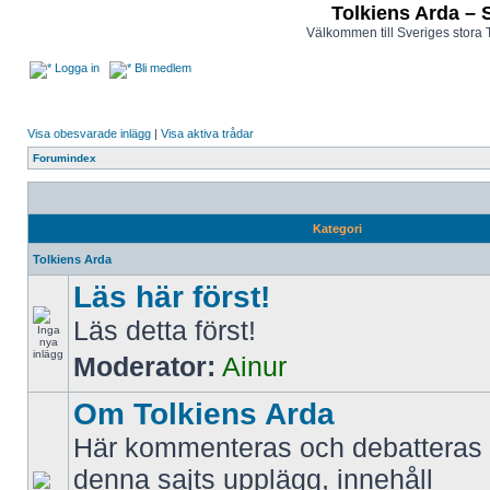
Tolkiens Arda – 
Välkommen till Sveriges stora 
Logga in
Bli medlem
Visa obesvarade inlägg
|
Visa aktiva trådar
Forumindex
Kategori
Tolkiens Arda
Läs här först!
Läs detta först!
Moderator:
Ainur
Om Tolkiens Arda
Här kommenteras och debatteras 
denna sajts upplägg, innehåll