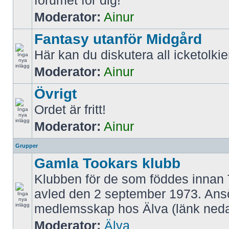
forumet för dig!
Moderator:
Ainur
Fantasy utanför Midgård
Här kan du diskutera all icketolki
Moderator:
Ainur
Övrigt
Ordet är fritt!
Moderator:
Ainur
Grupper
Gamla Tookars klubb
Klubben för de som föddes innan 
avled den 2 september 1973. An
medlemsskap hos Älva (länk neda
Moderator:
Älva