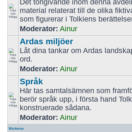
Det tongivande inom denna avdel
material relaterat till de olika fikt
som figurerar i Tolkiens berättelse
Moderator:
Ainur
Ardas miljöer
Låt dina tankar om Ardas landskap
ord.
Moderator:
Ainur
Språk
Här tas samtalsämnen som framfö
berör språk upp, i första hand Tol
konstruerade sådana.
Moderator:
Ainur
Böckerna