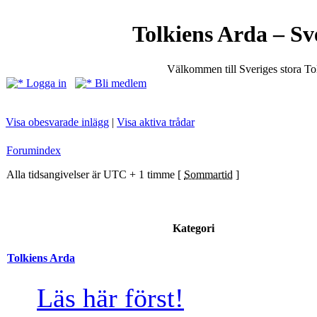
Tolkiens Arda – Sv
Välkommen till Sveriges stora T
Logga in
Bli medlem
Visa obesvarade inlägg
|
Visa aktiva trådar
Forumindex
Alla tidsangivelser är UTC + 1 timme [
Sommartid
]
Kategori
Tolkiens Arda
Läs här först!