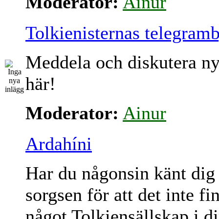
Moderator:
Ainur
Tolkienisternas telegram
Meddela och diskutera ny
här!
Moderator:
Ainur
Ardahíni
Har du någonsin känt dig
sorgsen för att det inte fi
något Tolkiensällskap i d