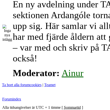
En ny avdelning under T
sektionen Ardangóle torn
upp sig. Här samlar vi al
har med fjärde åldern att
– var med och skriv på T
också!
Moderator:
Ainur
Ta bort alla forumcookies
|
Teamet
Forumindex
Alla tidsangivelser är UTC + 1 timme [
Sommartid
]