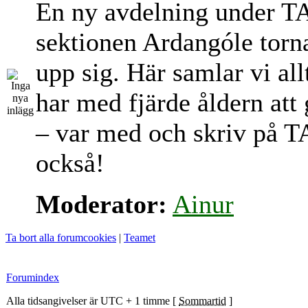
En ny avdelning under T
sektionen Ardangóle torn
upp sig. Här samlar vi al
har med fjärde åldern att
– var med och skriv på T
också!
Moderator:
Ainur
Ta bort alla forumcookies
|
Teamet
Forumindex
Alla tidsangivelser är UTC + 1 timme [
Sommartid
]