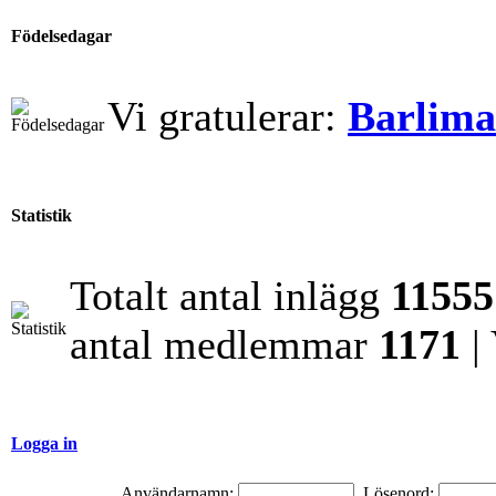
Födelsedagar
Vi gratulerar:
Barlim
Statistik
Totalt antal inlägg
11555
antal medlemmar
1171
|
Logga in
Användarnamn:
Lösenord: