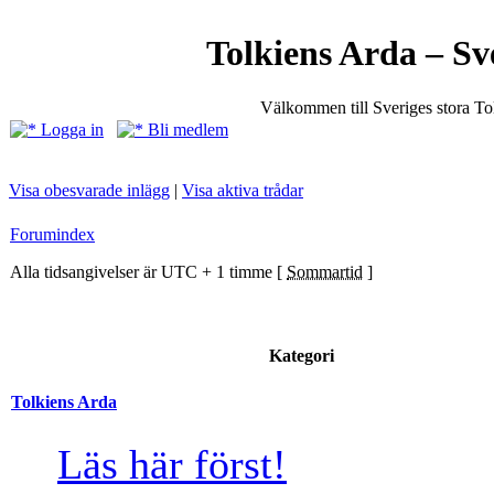
Tolkiens Arda – Sv
Välkommen till Sveriges stora T
Logga in
Bli medlem
Visa obesvarade inlägg
|
Visa aktiva trådar
Forumindex
Alla tidsangivelser är UTC + 1 timme [
Sommartid
]
Kategori
Tolkiens Arda
Läs här först!