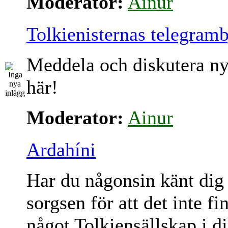
Moderator:
Ainur
Tolkienisternas telegram
Meddela och diskutera ny
här!
Moderator:
Ainur
Ardahíni
Har du någonsin känt dig
sorgsen för att det inte fi
något Tolkiensällskap i d