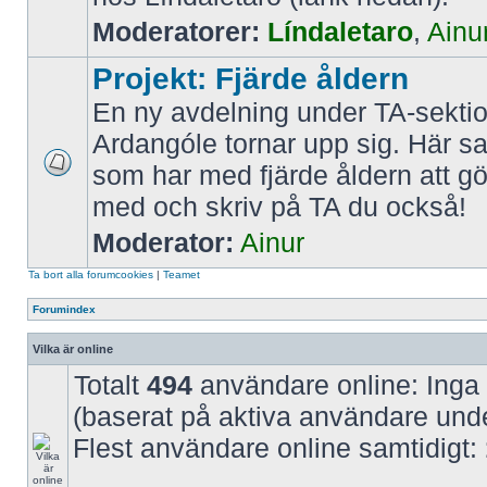
Moderatorer:
Líndaletaro
,
Ainu
Projekt: Fjärde åldern
En ny avdelning under TA-sekti
Ardangóle tornar upp sig. Här sam
som har med fjärde åldern att gö
med och skriv på TA du också!
Moderator:
Ainur
Ta bort alla forumcookies
|
Teamet
Forumindex
Vilka är online
Totalt
494
användare online: Inga
(baserat på aktiva användare und
Flest användare online samtidigt: