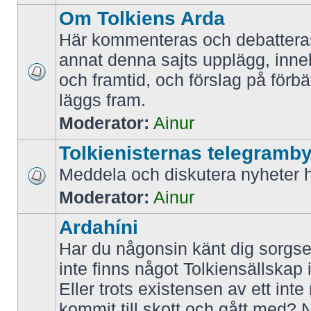
Om Tolkiens Arda
Här kommenteras och debattera
annat denna sajts upplägg, inne
och framtid, och förslag på förbä
läggs fram.
Moderator:
Ainur
Tolkienisternas telegramb
Meddela och diskutera nyheter h
Moderator:
Ainur
Ardahíni
Har du någonsin känt dig sorgsen
inte finns något Tolkiensällskap 
Eller trots existensen av ett inte r
kommit till skott och gått med? 