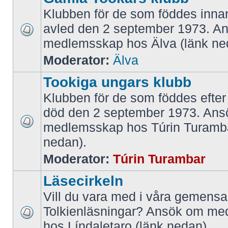
Klubben för de som föddes inna
avled den 2 september 1973. A
medlemsskap hos Älva (länk ne
Moderator:
Älva
Tookiga ungars klubb
Klubben för de som föddes efter
död den 2 september 1973. An
medlemsskap hos Túrin Turamba
nedan).
Moderator:
Túrin Turambar
Läsecirkeln
Vill du vara med i våra gemen
Tolkienläsningar? Ansök om m
hos Líndaletaro (länk nedan).