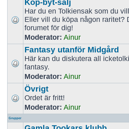
Köp-byt-sälj
Har du en Tolkiensak som du vil
Eller vill du köpa någon raritet? 
forumet för dig!
Moderator:
Ainur
Fantasy utanför Midgård
Här kan du diskutera all icketol
fantasy.
Moderator:
Ainur
Övrigt
Ordet är fritt!
Moderator:
Ainur
Grupper
Gamla Tookars klubb