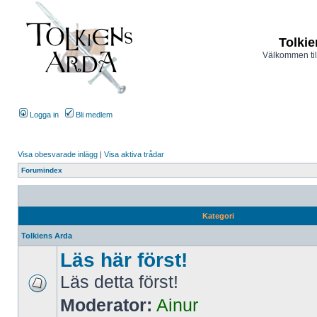
Tolkie
Välkommen til
Logga in
Bli medlem
Visa obesvarade inlägg
|
Visa aktiva trådar
Forumindex
Kategori
Tolkiens Arda
Läs här först!
Läs detta först!
Moderator:
Ainur