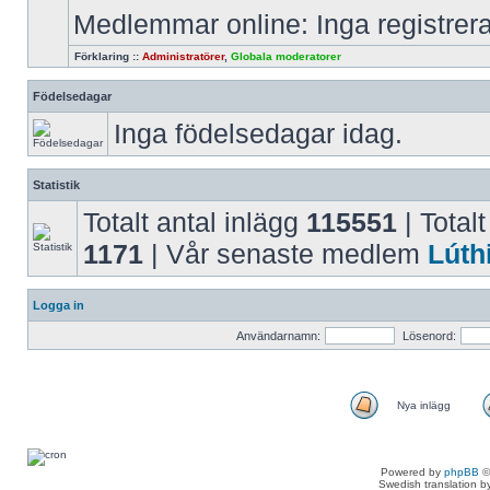
Medlemmar online: Inga registre
Förklaring ::
Administratörer
,
Globala moderatorer
Födelsedagar
Inga födelsedagar idag.
Statistik
Totalt antal inlägg
115551
| Totalt
1171
| Vår senaste medlem
Lúth
Logga in
Användarnamn:
Lösenord:
Nya inlägg
Powered by
phpBB
©
Swedish translation 