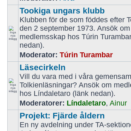
Tookiga ungars klubb
Klubben för de som föddes efter T
den 2 september 1973. Ansök om
medlemsskap hos Túrin Turambar
nedan).
Moderator:
Túrin Turambar
Läsecirkeln
Vill du vara med i våra gemens
Tolkienläsningar? Ansök om med
hos Líndaletaro (länk nedan).
Moderatorer:
Líndaletaro
,
Ainur
Projekt: Fjärde åldern
En ny avdelning under TA-sektio