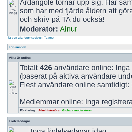
Ardangóle tornar upp sig. Här saml
som har med fjärde åldern att gör
och skriv på TA du också!
Moderator:
Ainur
Ta bort alla forumcookies
|
Teamet
Forumindex
Vilka är online
Totalt
426
användare online: Inga
(baserat på aktiva användare und
Flest användare online samtidigt:
Medlemmar online: Inga registre
Förklaring ::
Administratörer
,
Globala moderatorer
Födelsedagar
Inga födelsedagar idag.