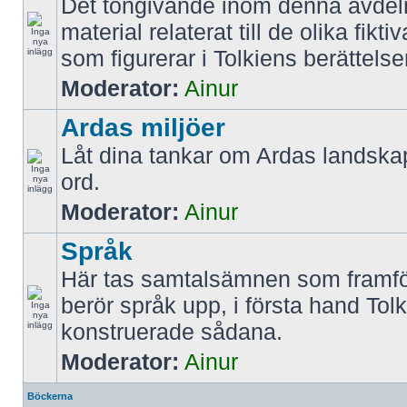
Det tongivande inom denna avdel
material relaterat till de olika fikt
som figurerar i Tolkiens berättelse
Moderator:
Ainur
Ardas miljöer
Låt dina tankar om Ardas landskap
ord.
Moderator:
Ainur
Språk
Här tas samtalsämnen som framfö
berör språk upp, i första hand Tol
konstruerade sådana.
Moderator:
Ainur
Böckerna