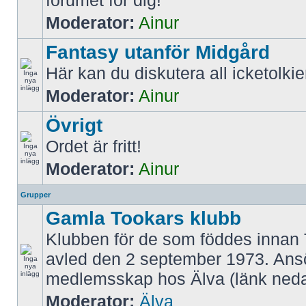
forumet för dig!
Moderator:
Ainur
Fantasy utanför Midgård
Här kan du diskutera all icketolki
Moderator:
Ainur
Övrigt
Ordet är fritt!
Moderator:
Ainur
Grupper
Gamla Tookars klubb
Klubben för de som föddes innan 
avled den 2 september 1973. An
medlemsskap hos Älva (länk neda
Moderator:
Älva