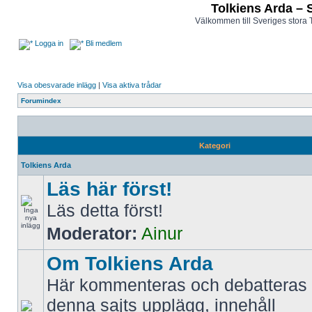
Tolkiens Arda – 
Välkommen till Sveriges stora 
Logga in
Bli medlem
Visa obesvarade inlägg
|
Visa aktiva trådar
Forumindex
Kategori
Tolkiens Arda
Läs här först!
Läs detta först!
Moderator:
Ainur
Om Tolkiens Arda
Här kommenteras och debatteras 
denna sajts upplägg, innehåll