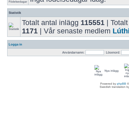
Statistik
Totalt antal inlägg
115551
| Totalt
1171
| Vår senaste medlem
Lúth
Logga in
Användarnamn:
Lösenord:
Nya inlägg
Powered by
phpBB
©
Swedish translation 