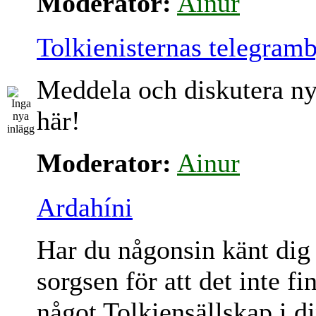
Moderator:
Ainur
Tolkienisternas telegram
Meddela och diskutera ny
här!
Moderator:
Ainur
Ardahíni
Har du någonsin känt dig
sorgsen för att det inte fi
något Tolkiensällskap i d