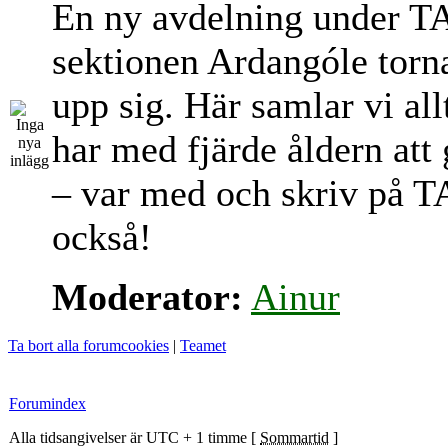
En ny avdelning under T
sektionen Ardangóle torn
upp sig. Här samlar vi al
har med fjärde åldern att
– var med och skriv på T
också!
Moderator:
Ainur
Ta bort alla forumcookies
|
Teamet
Forumindex
Alla tidsangivelser är UTC + 1 timme [
Sommartid
]