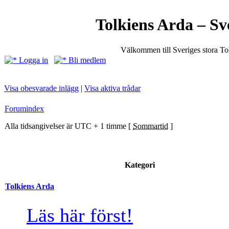
Tolkiens Arda – Sv
Välkommen till Sveriges stora T
Logga in
Bli medlem
Visa obesvarade inlägg
|
Visa aktiva trådar
Forumindex
Alla tidsangivelser är UTC + 1 timme [
Sommartid
]
Kategori
Tolkiens Arda
Läs här först!