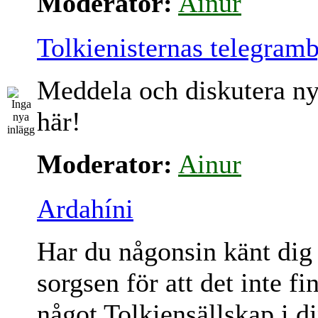
Moderator:
Ainur
Tolkienisternas telegram
Meddela och diskutera ny
här!
Moderator:
Ainur
Ardahíni
Har du någonsin känt dig
sorgsen för att det inte fi
något Tolkiensällskap i d