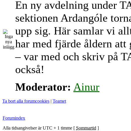
En ny avdelning under T
sektionen Ardangóle torn
upp sig. Här samlar vi al
har med fjärde åldern att
– var med och skriv på T
också!
Moderator:
Ainur
Ta bort alla forumcookies
|
Teamet
Forumindex
Alla tidsangivelser är UTC + 1 timme [
Sommartid
]