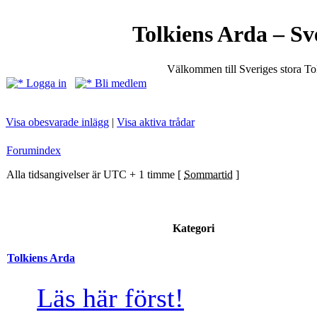
Tolkiens Arda – Sv
Välkommen till Sveriges stora T
Logga in
Bli medlem
Visa obesvarade inlägg
|
Visa aktiva trådar
Forumindex
Alla tidsangivelser är UTC + 1 timme [
Sommartid
]
Kategori
Tolkiens Arda
Läs här först!