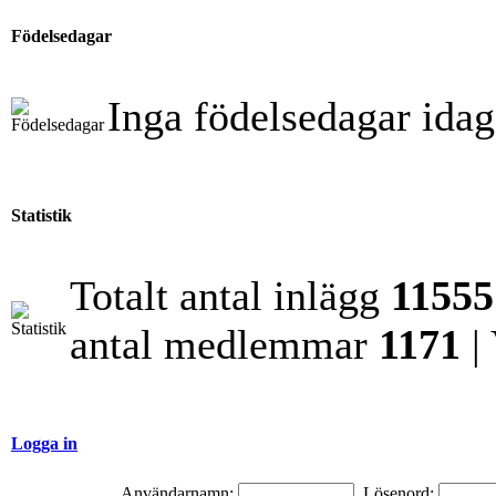
Födelsedagar
Inga födelsedagar idag
Statistik
Totalt antal inlägg
11555
antal medlemmar
1171
|
Logga in
Användarnamn:
Lösenord: