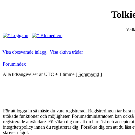
Tolki
Välk
Logga in
Bli medlem
Visa obesvarade inlägg
|
Visa aktiva trådar
Forumindex
Alla tidsangivelser är UTC + 1 timme [
Sommartid
]
För att logga in så måste du vara registrerad. Registreringen tar bar
utökade funktioner och möjligheter. Forumadministratören kan också g
registrerade användare. Försäkra dig om att du har läst och acceptera
integritetspolicy innan du registrerar dig. Försäkra dig om att du läst
skriver något.