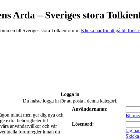
ens Arda – Sveriges stora Tolkie
ommen till Sveriges stora Tolkienforum!
Klicka här för att gå till första
Logga in
Du måste logga in för att posta i denna kategori.
Användarnamn:
a någon minut men ger dig nya och
Bli me
e extra behörigheter till
Lösenord:
t våra användarvillkor och vår
Jag har
 eventuella forumregler innan du
Skicka