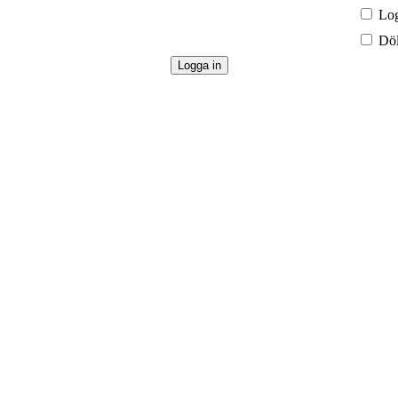
Log
Döl